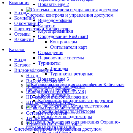
Компания
Показать ещё 2
Назад
Системы контроля и управления доступом
Компания
Видеодомофоны
О компании
Калитки
Партнерство и Диллерство
Картоприемники
Отзывы
Оборудование RusGuard
Вакансии
Контроллеры
Считыватели карт
Каталог
Ограждения
Парковочные системы
Назад
Турникеты
Каталог
Триподы
Видеонаблюдение
Турникеты роторные
Назад
Показать ещё 5
Видеонаблюдение
Кабельная
IP-камеры видеонаблюдения
продукция и периферия
IP-видеорегистраторы (NVR)
Блоки питания
HD-камеры видеонаблюдения
Кабельно-проводниковая продукция
HD-видеорегистраторы
Металлодетекторы
Серверы и рабочие станции
Арочные металлодетекторы
Сетевые устройства
Ручные металлодетекторы
Тепловизоры
Охранно-
Термокожухи и аксессуары
пожарная сигнализация
Системы контроля и управления доступом
Головные блоки