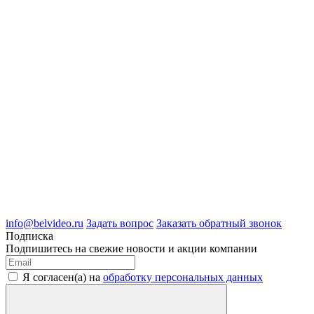
8 (4722) 50-00-89
8 (4722) 50-05-89
8 (909) 209-39-99
ООО "Белгородские Системы Безопасности"
ИНН 3123189009
ОГРН 1083123019583
г.Белгород Михайловское шоссе, д.36
info@belvideo.ru
Задать вопрос
Заказать обратный звонок
Подписка
Подпишитесь на свежие новости и акции компании
Я согласен(а) на
обработку персональных данных