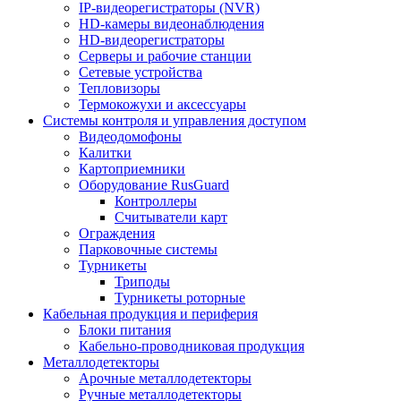
IP-видеорегистраторы (NVR)
HD-камеры видеонаблюдения
HD-видеорегистраторы
Серверы и рабочие станции
Сетевые устройства
Тепловизоры
Термокожухи и аксессуары
Системы контроля и управления доступом
Видеодомофоны
Калитки
Картоприемники
Оборудование RusGuard
Контроллеры
Считыватели карт
Ограждения
Парковочные системы
Турникеты
Триподы
Турникеты роторные
Кабельная продукция и периферия
Блоки питания
Кабельно-проводниковая продукция
Металлодетекторы
Арочные металлодетекторы
Ручные металлодетекторы