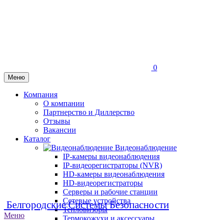
0
Меню
Компания
О компании
Партнерство и Диллерство
Отзывы
Вакансии
Каталог
Видеонаблюдение
IP-камеры видеонаблюдения
IP-видеорегистраторы (NVR)
HD-камеры видеонаблюдения
HD-видеорегистраторы
Серверы и рабочие станции
Сетевые устройства
Белгородские Системы Безопасности
Тепловизоры
Меню
Термокожухи и аксессуары