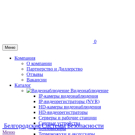
0
Меню
Компания
О компании
Партнерство и Диллерство
Отзывы
Вакансии
Каталог
Видеонаблюдение
IP-камеры видеонаблюдения
IP-видеорегистраторы (NVR)
HD-камеры видеонаблюдения
HD-видеорегистраторы
Серверы и рабочие станции
Сетевые устройства
Белгородские Системы Безопасности
Тепловизоры
Меню
Термокожухи и аксессуары