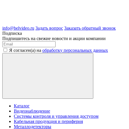
ООО "Белгородские Системы Безопасности"
ИНН 3123189009
ОГРН 1083123019583
г.Белгород Михайловское шоссе, д.36
info@belvideo.ru
Задать вопрос
Заказать обратный звонок
Подписка
Подпишитесь на свежие новости и акции компании
Я согласен(а) на
обработку персональных данных
Каталог
Видеонаблюдение
Системы контроля и управления доступом
Кабельная продукция и периферия
Металлодетекторы