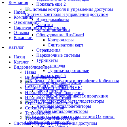
Компания
Показать ещё 2
Назад
Системы контроля и управления доступом
Компания
Видеодомофоны
О компании
Калитки
Партнерство и Диллерство
Картоприемники
Отзывы
Оборудование RusGuard
Вакансии
Контроллеры
Считыватели карт
Каталог
Ограждения
Парковочные системы
Назад
Турникеты
Каталог
Триподы
Видеонаблюдение
Турникеты роторные
Назад
Показать ещё 5
Видеонаблюдение
Кабельная
IP-камеры видеонаблюдения
продукция и периферия
IP-видеорегистраторы (NVR)
Блоки питания
HD-камеры видеонаблюдения
Кабельно-проводниковая продукция
HD-видеорегистраторы
Металлодетекторы
Серверы и рабочие станции
Арочные металлодетекторы
Сетевые устройства
Ручные металлодетекторы
Тепловизоры
Охранно-
Термокожухи и аксессуары
пожарная сигнализация
Системы контроля и управления доступом
Головные блоки