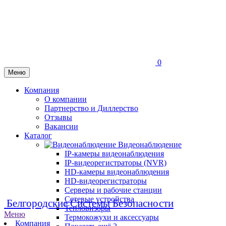
0
Меню
Компания
О компании
Партнерство и Диллерство
Отзывы
Вакансии
Каталог
Видеонаблюдение
IP-камеры видеонаблюдения
IP-видеорегистраторы (NVR)
HD-камеры видеонаблюдения
HD-видеорегистраторы
Серверы и рабочие станции
Сетевые устройства
Белгородские Системы Безопасности
Тепловизоры
Меню
Термокожухи и аксессуары
Компания