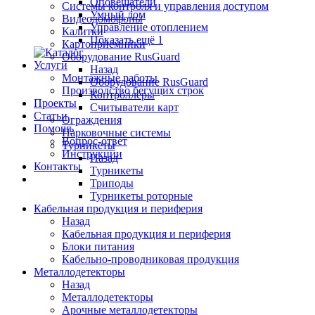
Оповещатели
Системы контроля и управления доступом
Умный дом
Видеодомофоны
Управление отоплением
Калитки
Показать ещё 1
Картоприемники
Оборудование RusGuard
Услуги
Назад
Монтажные работы
Оборудование RusGuard
Производство бегущих строк
Контроллеры
Проекты
Считыватели карт
Статьи
Ограждения
Помощь
Парковочные системы
Вопрос-ответ
Турникеты
Инструкции
Назад
Контакты
Турникеты
Триподы
Турникеты роторные
Кабельная продукция и периферия
Назад
Кабельная продукция и периферия
Блоки питания
Кабельно-проводниковая продукция
Металлодетекторы
Назад
Металлодетекторы
Арочные металлодетекторы