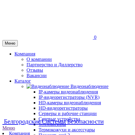
0
Меню
Компания
О компании
Партнерство и Диллерство
Отзывы
Вакансии
Каталог
Видеонаблюдение
IP-камеры видеонаблюдения
IP-видеорегистраторы (NVR)
HD-камеры видеонаблюдения
HD-видеорегистраторы
Серверы и рабочие станции
Сетевые устройства
Белгородские Системы Безопасности
Тепловизоры
Меню
Термокожухи и аксессуары
Компания