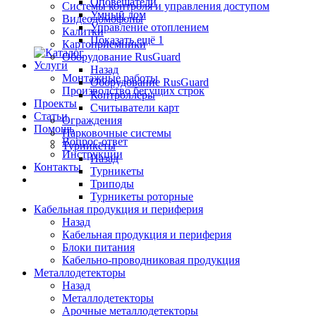
Оповещатели
Системы контроля и управления доступом
Умный дом
Видеодомофоны
Управление отоплением
Калитки
Показать ещё 1
Картоприемники
Оборудование RusGuard
Услуги
Назад
Монтажные работы
Оборудование RusGuard
Производство бегущих строк
Контроллеры
Проекты
Считыватели карт
Статьи
Ограждения
Помощь
Парковочные системы
Вопрос-ответ
Турникеты
Инструкции
Назад
Контакты
Турникеты
Триподы
Турникеты роторные
Кабельная продукция и периферия
Назад
Кабельная продукция и периферия
Блоки питания
Кабельно-проводниковая продукция
Металлодетекторы
Назад
Металлодетекторы
Арочные металлодетекторы