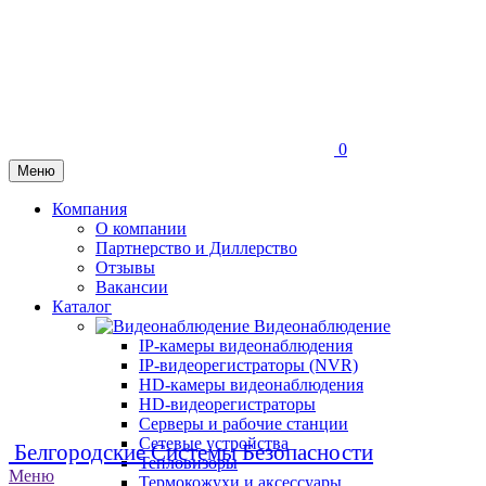
0
Меню
Компания
О компании
Партнерство и Диллерство
Отзывы
Вакансии
Каталог
Видеонаблюдение
IP-камеры видеонаблюдения
IP-видеорегистраторы (NVR)
HD-камеры видеонаблюдения
HD-видеорегистраторы
Серверы и рабочие станции
Сетевые устройства
Белгородские Системы Безопасности
Тепловизоры
Меню
Термокожухи и аксессуары