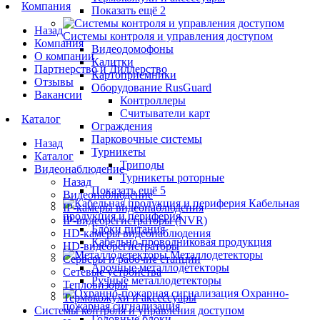
Компания
Показать ещё 2
Назад
Системы контроля и управления доступом
Компания
Видеодомофоны
О компании
Калитки
Партнерство и Диллерство
Картоприемники
Отзывы
Оборудование RusGuard
Вакансии
Контроллеры
Считыватели карт
Каталог
Ограждения
Парковочные системы
Назад
Турникеты
Каталог
Триподы
Видеонаблюдение
Турникеты роторные
Назад
Показать ещё 5
Видеонаблюдение
Кабельная
IP-камеры видеонаблюдения
продукция и периферия
IP-видеорегистраторы (NVR)
Блоки питания
HD-камеры видеонаблюдения
Кабельно-проводниковая продукция
HD-видеорегистраторы
Металлодетекторы
Серверы и рабочие станции
Арочные металлодетекторы
Сетевые устройства
Ручные металлодетекторы
Тепловизоры
Охранно-
Термокожухи и аксессуары
пожарная сигнализация
Системы контроля и управления доступом
Головные блоки