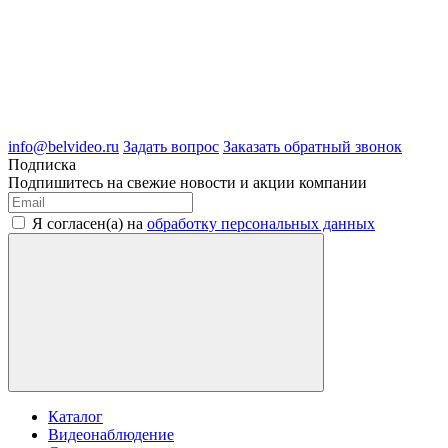
8 (4722) 50-00-89
8 (4722) 50-05-89
8 (909) 209-39-99
ООО "Белгородские Системы Безопасности"
ИНН 3123189009
ОГРН 1083123019583
г.Белгород Михайловское шоссе, д.36
info@belvideo.ru
Задать вопрос
Заказать обратный звонок
Подписка
Подпишитесь на свежие новости и акции компании
Я согласен(а) на
обработку персональных данных
Каталог
Видеонаблюдение