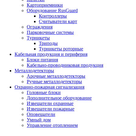
Картоприемники
Оборудование RusGuard
Контроллеры
Считыватели карт
Ограждения
Парковочные системы
Турникеты
Триподы
Турникеты роторные
Кабельная продукция и периферия
Блоки питания
Кабельно-проводниковая продукция
Металлодетекторы
Арочные металлодетекторы
Ручные металлодетекторы
Охранно-пожарная сигнализация
Головные блоки
Дополнительное оборудование
Извещатели охранные
Извещатели пожарные
Оповещатели
Умный дом
Управление отоплением