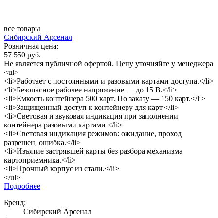
все товары
Сибирский Арсенал
Розничная цена:
57 550 руб.
Не является публичной офертой. Цену уточняйте у менеджера
<ul>
<li>Работает с постоянными и разовыми картами доступа.</li>
<li>Безопасное рабочее напряжение — до 15 В.</li>
<li>Емкость контейнера 500 карт. По заказу — 150 карт.</li>
<li>Защищенный доступ к контейнеру для карт.</li>
<li>Световая и звуковая индикация при заполнении
контейнера разовыми картами.</li>
<li>Световая индикация режимов: ожидание, проход
разрешен, ошибка.</li>
<li>Изъятие застрявшей карты без разбора механизма
картоприемника.</li>
<li>Прочный корпус из стали.</li>
</ul>
Подробнее
Бренд:
Сибирский Арсенал