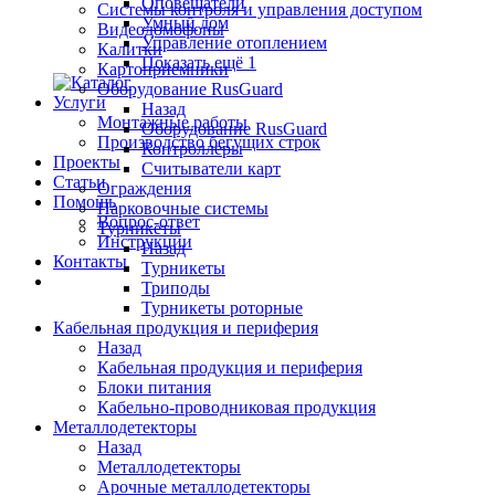
Оповещатели
Системы контроля и управления доступом
Умный дом
Видеодомофоны
Управление отоплением
Калитки
Показать ещё 1
Картоприемники
Оборудование RusGuard
Услуги
Назад
Монтажные работы
Оборудование RusGuard
Производство бегущих строк
Контроллеры
Проекты
Считыватели карт
Статьи
Ограждения
Помощь
Парковочные системы
Вопрос-ответ
Турникеты
Инструкции
Назад
Контакты
Турникеты
Триподы
Турникеты роторные
Кабельная продукция и периферия
Назад
Кабельная продукция и периферия
Блоки питания
Кабельно-проводниковая продукция
Металлодетекторы
Назад
Металлодетекторы
Арочные металлодетекторы