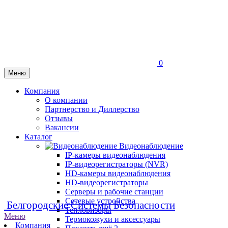
0
Меню
Компания
О компании
Партнерство и Диллерство
Отзывы
Вакансии
Каталог
Видеонаблюдение
IP-камеры видеонаблюдения
IP-видеорегистраторы (NVR)
HD-камеры видеонаблюдения
HD-видеорегистраторы
Серверы и рабочие станции
Сетевые устройства
Белгородские Системы Безопасности
Тепловизоры
Меню
Термокожухи и аксессуары
Компания