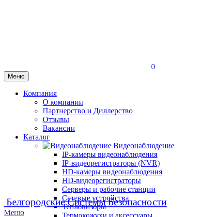
0
Меню
Компания
О компании
Партнерство и Диллерство
Отзывы
Вакансии
Каталог
Видеонаблюдение
IP-камеры видеонаблюдения
IP-видеорегистраторы (NVR)
HD-камеры видеонаблюдения
HD-видеорегистраторы
Серверы и рабочие станции
Сетевые устройства
Белгородские Системы Безопасности
Тепловизоры
Меню
Термокожухи и аксессуары