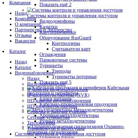
Компания
Показать ещё 2
Назад
Системы контроля и управления доступом
Компания
Видеодомофоны
О компании
Калитки
Партнерство и Диллерство
Картоприемники
Отзывы
Оборудование RusGuard
Вакансии
Контроллеры
Считыватели карт
Каталог
Ограждения
Парковочные системы
Назад
Турникеты
Каталог
Триподы
Видеонаблюдение
Турникеты роторные
Назад
Показать ещё 5
Видеонаблюдение
Кабельная
IP-камеры видеонаблюдения
продукция и периферия
IP-видеорегистраторы (NVR)
Блоки питания
HD-камеры видеонаблюдения
Кабельно-проводниковая продукция
HD-видеорегистраторы
Металлодетекторы
Серверы и рабочие станции
Арочные металлодетекторы
Сетевые устройства
Ручные металлодетекторы
Тепловизоры
Охранно-
Термокожухи и аксессуары
пожарная сигнализация
Системы контроля и управления доступом
Головные блоки