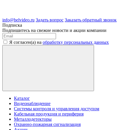
ИНН 3123189009
ОГРН 1083123019583
г.Белгород Михайловское шоссе, д.36
info@belvideo.ru
Задать вопрос
Заказать обратный звонок
Подписка
Подпишитесь на свежие новости и акции компании
Я согласен(а) на
обработку персональных данных
Каталог
Видеонаблюдение
Системы контроля и управления доступом
Кабельная продукция и периферия
Металлодетекторы
Охранно-пожарная сигнализация
Акции