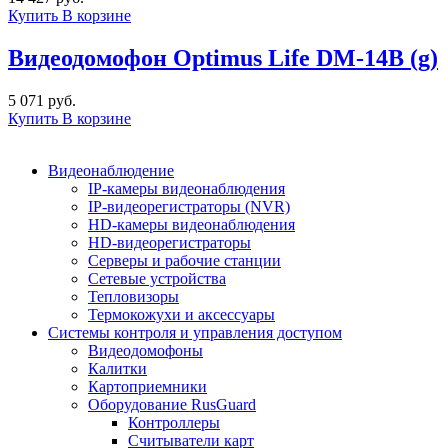
Купить
В корзине
Видеодомофон Optimus Life DM-14B (g)
5 071 руб.
Купить
В корзине
Видеонаблюдение
IP-камеры видеонаблюдения
IP-видеорегистраторы (NVR)
HD-камеры видеонаблюдения
HD-видеорегистраторы
Серверы и рабочие станции
Сетевые устройства
Тепловизоры
Термокожухи и аксессуары
Системы контроля и управления доступом
Видеодомофоны
Калитки
Картоприемники
Оборудование RusGuard
Контроллеры
Считыватели карт