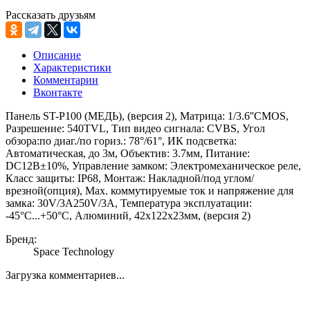
Рассказать друзьям
Описание
Характеристики
Комментарии
Вконтакте
Панель ST-P100 (МЕДЬ), (версия 2), Матрица: 1/3.6''CMOS,
Разрешение: 540TVL, Тип видео сигнала: CVBS, Угол
обзора:по диаг./по гориз.: 78°/61°, ИК подсветка:
Автоматическая, до 3м, Объектив: 3.7мм, Питание:
DС12В±10%, Управление замком: Электромеханическое реле,
Класс защиты: IР68, Монтаж: Накладной/под углом/
врезной(опция), Мах. коммутируемые ток и напряжение для
замка: 30V/3A250V/3A, Температура эксплуатации:
-45°С...+50°С, Алюминий, 42х122х23мм, (версия 2)
Бренд:
Space Technology
Загрузка комментариев...