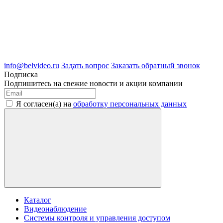
8 (4722) 50-05-89
8 (909) 209-39-99
ООО "Белгородские Системы Безопасности"
ИНН 3123189009
ОГРН 1083123019583
г.Белгород Михайловское шоссе, д.36
info@belvideo.ru
Задать вопрос
Заказать обратный звонок
Подписка
Подпишитесь на свежие новости и акции компании
Я согласен(а) на
обработку персональных данных
Каталог
Видеонаблюдение
Системы контроля и управления доступом