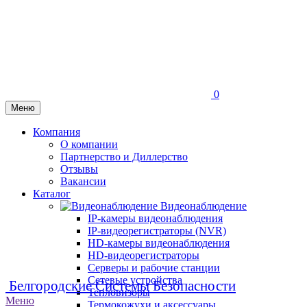
0
Меню
Компания
О компании
Партнерство и Диллерство
Отзывы
Вакансии
Каталог
Видеонаблюдение
IP-камеры видеонаблюдения
IP-видеорегистраторы (NVR)
HD-камеры видеонаблюдения
HD-видеорегистраторы
Серверы и рабочие станции
Сетевые устройства
Белгородские Системы Безопасности
Тепловизоры
Меню
Термокожухи и аксессуары