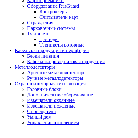
Картоприемники
Оборудование RusGuard
Контроллеры
Считыватели карт
Ограждения
Парковочные системы
Турникеты
Триподы
Турникеты роторные
Кабельная продукция и периферия
Блоки питания
Кабельно-проводниковая продукция
Металлодетекторы
Арочные металлодетекторы
Ручные металлодетекторы
Охранно-пожарная сигнализация
Головные блоки
Дополнительное оборудование
Извещатели охранные
Извещатели пожарные
Оповещатели
Умный дом
Управление отоплением