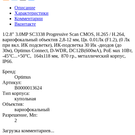
Описание
Характеристики
Комментарии
Вконтакте
1/2.8" 3.0MP SC3338 Progressive Scan CMOS, H.265 / H.264,
вариофокальный объектив 2,8-12 мм, Цв. 0.01Лк (F1.2), (0 Лк
при вкл. ИК подсветке), ИК-подсветка 30 Ик -диодов (до
30м), Optimus Connect, D-WDR, DC12В(600мА), PoE мах 10Вт,
-45°С...+50°С, 164х118 мм, 870 гр., металлический корпус,
IР66.
Бренд:
Optimus
Артикул:
В0000013624
Тип корпуса:
купольная
Объектив:
вариофокальный
Разрешение, Мп:
2
Загрузка комментариев...