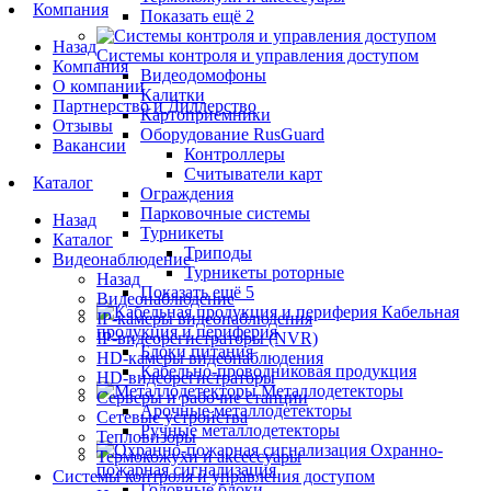
Компания
Показать ещё 2
Назад
Системы контроля и управления доступом
Компания
Видеодомофоны
О компании
Калитки
Партнерство и Диллерство
Картоприемники
Отзывы
Оборудование RusGuard
Вакансии
Контроллеры
Считыватели карт
Каталог
Ограждения
Парковочные системы
Назад
Турникеты
Каталог
Триподы
Видеонаблюдение
Турникеты роторные
Назад
Показать ещё 5
Видеонаблюдение
Кабельная
IP-камеры видеонаблюдения
продукция и периферия
IP-видеорегистраторы (NVR)
Блоки питания
HD-камеры видеонаблюдения
Кабельно-проводниковая продукция
HD-видеорегистраторы
Металлодетекторы
Серверы и рабочие станции
Арочные металлодетекторы
Сетевые устройства
Ручные металлодетекторы
Тепловизоры
Охранно-
Термокожухи и аксессуары
пожарная сигнализация
Системы контроля и управления доступом
Головные блоки