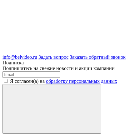
8 (4722) 50-00-89
8 (4722) 50-05-89
8 (909) 209-39-99
ООО "Белгородские Системы Безопасности"
ИНН 3123189009
ОГРН 1083123019583
г.Белгород Михайловское шоссе, д.36
info@belvideo.ru
Задать вопрос
Заказать обратный звонок
Подписка
Подпишитесь на свежие новости и акции компании
Я согласен(а) на
обработку персональных данных