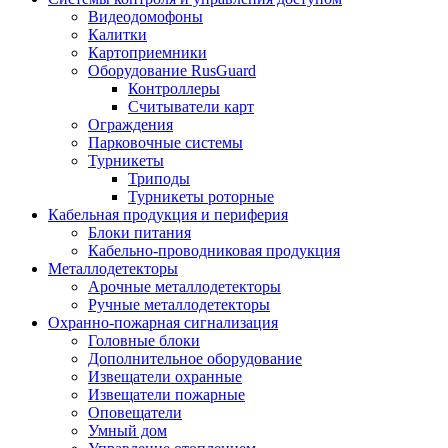
Видеодомофоны
Калитки
Картоприемники
Оборудование RusGuard
Контроллеры
Считыватели карт
Ограждения
Парковочные системы
Турникеты
Триподы
Турникеты роторные
Кабельная продукция и периферия
Блоки питания
Кабельно-проводниковая продукция
Металлодетекторы
Арочные металлодетекторы
Ручные металлодетекторы
Охранно-пожарная сигнализация
Головные блоки
Дополнительное оборудование
Извещатели охранные
Извещатели пожарные
Оповещатели
Умный дом