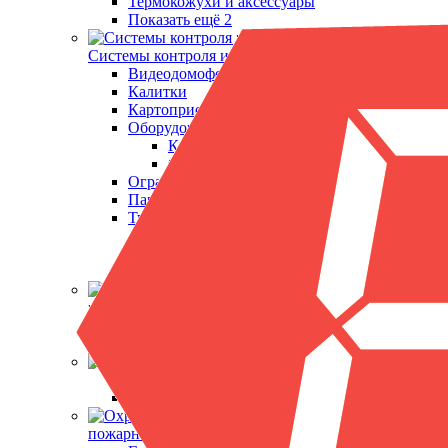
Термокожухи и аксессуары
Показать ещё 2
Системы контроля и управления доступом
Видеодомофоны
Калитки
Картоприемники
Оборудование RusGuard
Контроллеры
Считыватели карт
Ограждения
Парковочные системы
Турникеты
Триподы
Турникеты роторные
Показать ещё 5
Кабельная
продукция и периферия
Блоки питания
Кабельно-проводниковая продукция
Металлодетекторы
Арочные металлодетекторы
Ручные металлодетекторы
Охранно-
пожарная сигнализация