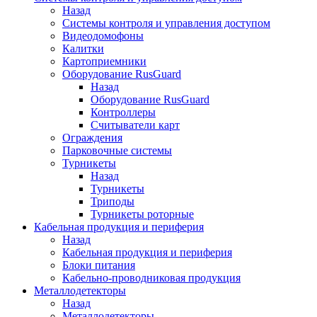
Назад
Системы контроля и управления доступом
Видеодомофоны
Калитки
Картоприемники
Оборудование RusGuard
Назад
Оборудование RusGuard
Контроллеры
Считыватели карт
Ограждения
Парковочные системы
Турникеты
Назад
Турникеты
Триподы
Турникеты роторные
Кабельная продукция и периферия
Назад
Кабельная продукция и периферия
Блоки питания
Кабельно-проводниковая продукция
Металлодетекторы
Назад
Металлодетекторы