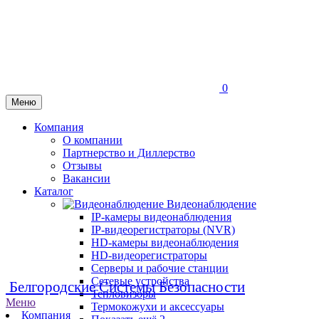
0
Меню
Компания
О компании
Партнерство и Диллерство
Отзывы
Вакансии
Каталог
Видеонаблюдение
IP-камеры видеонаблюдения
IP-видеорегистраторы (NVR)
HD-камеры видеонаблюдения
HD-видеорегистраторы
Серверы и рабочие станции
Сетевые устройства
Белгородские Системы Безопасности
Тепловизоры
Меню
Термокожухи и аксессуары
Компания