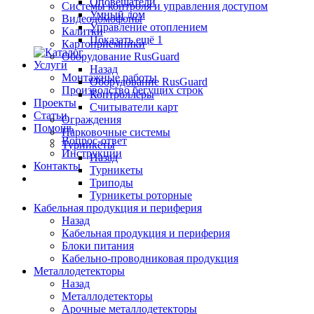
Оповещатели
Системы контроля и управления доступом
Умный дом
Видеодомофоны
Управление отоплением
Калитки
Показать ещё 1
Картоприемники
Оборудование RusGuard
Услуги
Назад
Монтажные работы
Оборудование RusGuard
Производство бегущих строк
Контроллеры
Проекты
Считыватели карт
Статьи
Ограждения
Помощь
Парковочные системы
Вопрос-ответ
Турникеты
Инструкции
Назад
Контакты
Турникеты
Триподы
Турникеты роторные
Кабельная продукция и периферия
Назад
Кабельная продукция и периферия
Блоки питания
Кабельно-проводниковая продукция
Металлодетекторы
Назад
Металлодетекторы
Арочные металлодетекторы