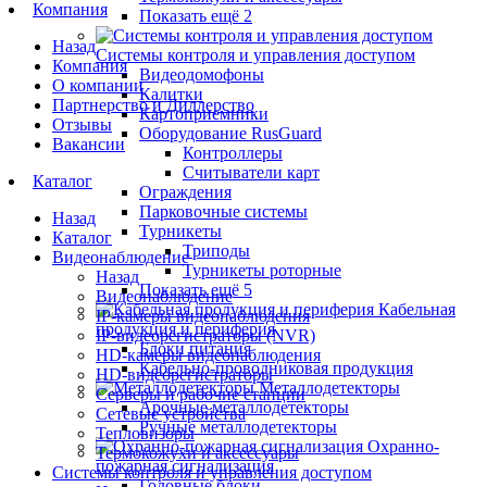
Компания
Показать ещё 2
Назад
Системы контроля и управления доступом
Компания
Видеодомофоны
О компании
Калитки
Партнерство и Диллерство
Картоприемники
Отзывы
Оборудование RusGuard
Вакансии
Контроллеры
Считыватели карт
Каталог
Ограждения
Парковочные системы
Назад
Турникеты
Каталог
Триподы
Видеонаблюдение
Турникеты роторные
Назад
Показать ещё 5
Видеонаблюдение
Кабельная
IP-камеры видеонаблюдения
продукция и периферия
IP-видеорегистраторы (NVR)
Блоки питания
HD-камеры видеонаблюдения
Кабельно-проводниковая продукция
HD-видеорегистраторы
Металлодетекторы
Серверы и рабочие станции
Арочные металлодетекторы
Сетевые устройства
Ручные металлодетекторы
Тепловизоры
Охранно-
Термокожухи и аксессуары
пожарная сигнализация
Системы контроля и управления доступом
Головные блоки