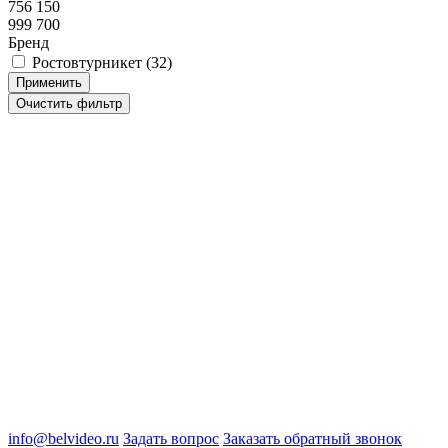
756 150
999 700
Бренд
Ростовтурникет (
32
)
8 (4722) 50-00-89
8 (4722) 50-05-89
8 (909) 209-39-99
ООО "Белгородские Системы Безопасности"
ИНН 3123189009
ОГРН 1083123019583
г.Белгород Михайловское шоссе, д.36
info@belvideo.ru
Задать вопрос
Заказать обратный звонок