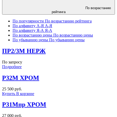
По возрастанию
рейтинга
По популярности
По возрастанию рейтинга
По алфавиту А-Я
А-Я
По алфавиту Я-А
Я-А
По возрастанию цены
По возрастанию цены
По убыванию цены
По убыванию цены
ПР2/3М НЕРЖ
По запросу
Подробнее
Р32М ХРОМ
25 500 руб.
Купить
В корзине
Р31Мпр ХРОМ
27 000 руб.