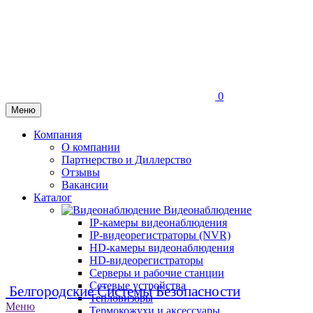
0
Меню
Компания
О компании
Партнерство и Диллерство
Отзывы
Вакансии
Каталог
Видеонаблюдение
IP-камеры видеонаблюдения
IP-видеорегистраторы (NVR)
HD-камеры видеонаблюдения
HD-видеорегистраторы
Серверы и рабочие станции
Сетевые устройства
Белгородские Системы Безопасности
Тепловизоры
Меню
Термокожухи и аксессуары