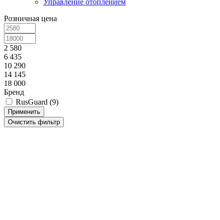
Управление отоплением
Розничная цена
2 580
6 435
10 290
14 145
18 000
Бренд
RusGuard (
9
)
8 (4722) 50-00-89