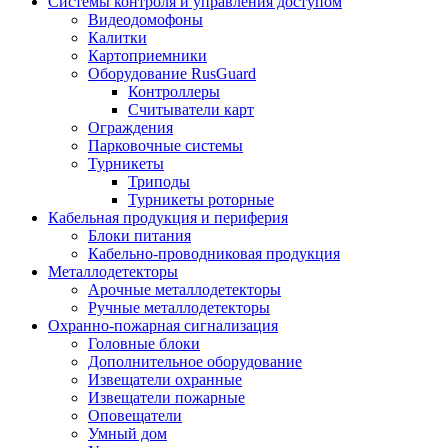
Системы контроля и управления доступом
Видеодомофоны
Калитки
Картоприемники
Оборудование RusGuard
Контроллеры
Считыватели карт
Ограждения
Парковочные системы
Турникеты
Триподы
Турникеты роторные
Кабельная продукция и периферия
Блоки питания
Кабельно-проводниковая продукция
Металлодетекторы
Арочные металлодетекторы
Ручные металлодетекторы
Охранно-пожарная сигнализация
Головные блоки
Дополнительное оборудование
Извещатели охранные
Извещатели пожарные
Оповещатели
Умный дом