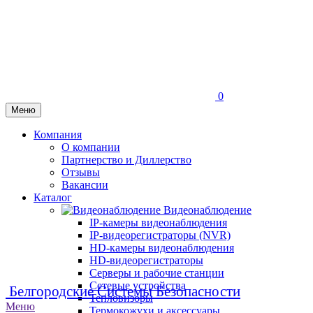
0
Меню
Компания
О компании
Партнерство и Диллерство
Отзывы
Вакансии
Каталог
Видеонаблюдение
IP-камеры видеонаблюдения
IP-видеорегистраторы (NVR)
HD-камеры видеонаблюдения
HD-видеорегистраторы
Серверы и рабочие станции
Сетевые устройства
Белгородские Системы Безопасности
Тепловизоры
Меню
Термокожухи и аксессуары