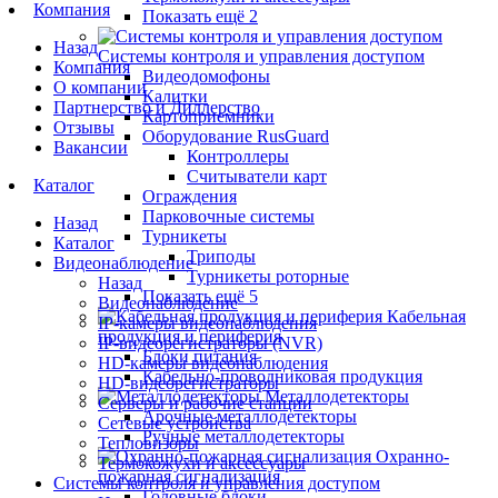
Компания
Показать ещё 2
Назад
Системы контроля и управления доступом
Компания
Видеодомофоны
О компании
Калитки
Партнерство и Диллерство
Картоприемники
Отзывы
Оборудование RusGuard
Вакансии
Контроллеры
Считыватели карт
Каталог
Ограждения
Парковочные системы
Назад
Турникеты
Каталог
Триподы
Видеонаблюдение
Турникеты роторные
Назад
Показать ещё 5
Видеонаблюдение
Кабельная
IP-камеры видеонаблюдения
продукция и периферия
IP-видеорегистраторы (NVR)
Блоки питания
HD-камеры видеонаблюдения
Кабельно-проводниковая продукция
HD-видеорегистраторы
Металлодетекторы
Серверы и рабочие станции
Арочные металлодетекторы
Сетевые устройства
Ручные металлодетекторы
Тепловизоры
Охранно-
Термокожухи и аксессуары
пожарная сигнализация
Системы контроля и управления доступом
Головные блоки