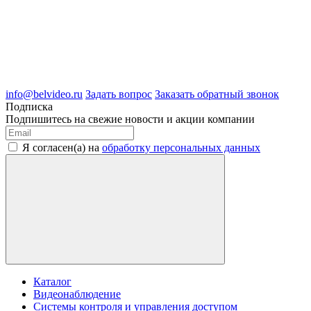
8 (4722) 50-05-89
8 (909) 209-39-99
ООО "Белгородские Системы Безопасности"
ИНН 3123189009
ОГРН 1083123019583
г.Белгород Михайловское шоссе, д.36
info@belvideo.ru
Задать вопрос
Заказать обратный звонок
Подписка
Подпишитесь на свежие новости и акции компании
Я согласен(а) на
обработку персональных данных
Каталог
Видеонаблюдение
Системы контроля и управления доступом