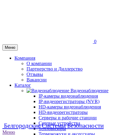
0
Меню
Компания
О компании
Партнерство и Диллерство
Отзывы
Вакансии
Каталог
Видеонаблюдение
IP-камеры видеонаблюдения
IP-видеорегистраторы (NVR)
HD-камеры видеонаблюдения
HD-видеорегистраторы
Серверы и рабочие станции
Сетевые устройства
Белгородские Системы Безопасности
Тепловизоры
Меню
Термокожухи и аксессуары