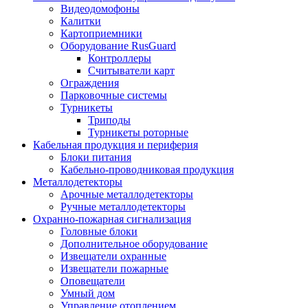
Видеодомофоны
Калитки
Картоприемники
Оборудование RusGuard
Контроллеры
Считыватели карт
Ограждения
Парковочные системы
Турникеты
Триподы
Турникеты роторные
Кабельная продукция и периферия
Блоки питания
Кабельно-проводниковая продукция
Металлодетекторы
Арочные металлодетекторы
Ручные металлодетекторы
Охранно-пожарная сигнализация
Головные блоки
Дополнительное оборудование
Извещатели охранные
Извещатели пожарные
Оповещатели
Умный дом
Управление отоплением