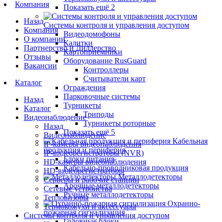
Компания
Показать ещё 2
Назад
Системы контроля и управления доступом
Компания
Видеодомофоны
О компании
Калитки
Партнерство и Диллерство
Картоприемники
Отзывы
Оборудование RusGuard
Вакансии
Контроллеры
Считыватели карт
Каталог
Ограждения
Парковочные системы
Назад
Турникеты
Каталог
Триподы
Видеонаблюдение
Турникеты роторные
Назад
Показать ещё 5
Видеонаблюдение
Кабельная
IP-камеры видеонаблюдения
продукция и периферия
IP-видеорегистраторы (NVR)
Блоки питания
HD-камеры видеонаблюдения
Кабельно-проводниковая продукция
HD-видеорегистраторы
Металлодетекторы
Серверы и рабочие станции
Арочные металлодетекторы
Сетевые устройства
Ручные металлодетекторы
Тепловизоры
Охранно-
Термокожухи и аксессуары
пожарная сигнализация
Системы контроля и управления доступом
Головные блоки