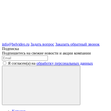
8 (4722) 50-00-89
8 (4722) 50-05-89
8 (909) 209-39-99
ООО "Белгородские Системы Безопасности"
ИНН 3123189009
ОГРН 1083123019583
г.Белгород Михайловское шоссе, д.36
info@belvideo.ru
Задать вопрос
Заказать обратный звонок
Подписка
Подпишитесь на свежие новости и акции компании
Я согласен(а) на
обработку персональных данных