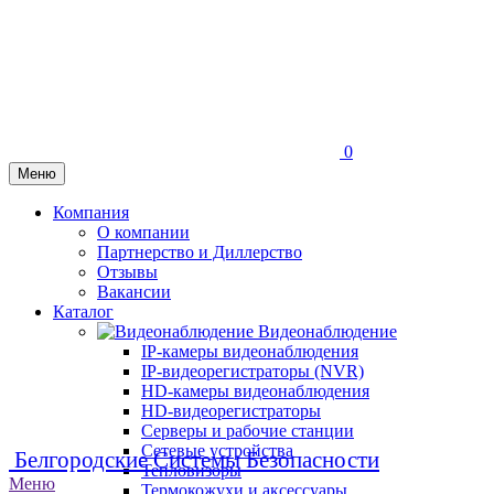
0
Меню
Компания
О компании
Партнерство и Диллерство
Отзывы
Вакансии
Каталог
Видеонаблюдение
IP-камеры видеонаблюдения
IP-видеорегистраторы (NVR)
HD-камеры видеонаблюдения
HD-видеорегистраторы
Серверы и рабочие станции
Сетевые устройства
Белгородские Системы Безопасности
Тепловизоры
Меню
Термокожухи и аксессуары