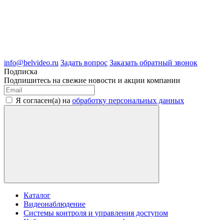
8 (4722) 50-05-89
8 (909) 209-39-99
ООО "Белгородские Системы Безопасности"
ИНН 3123189009
ОГРН 1083123019583
г.Белгород Михайловское шоссе, д.36
info@belvideo.ru
Задать вопрос
Заказать обратный звонок
Подписка
Подпишитесь на свежие новости и акции компании
Я согласен(а) на
обработку персональных данных
Каталог
Видеонаблюдение
Системы контроля и управления доступом