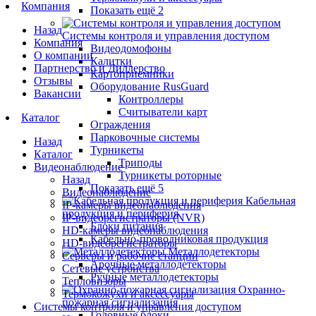
Компания
Показать ещё 2
Назад
Системы контроля и управления доступом
Компания
Видеодомофоны
О компании
Калитки
Партнерство и Диллерство
Картоприемники
Отзывы
Оборудование RusGuard
Вакансии
Контроллеры
Считыватели карт
Каталог
Ограждения
Парковочные системы
Назад
Турникеты
Каталог
Триподы
Видеонаблюдение
Турникеты роторные
Назад
Показать ещё 5
Видеонаблюдение
Кабельная
IP-камеры видеонаблюдения
продукция и периферия
IP-видеорегистраторы (NVR)
Блоки питания
HD-камеры видеонаблюдения
Кабельно-проводниковая продукция
HD-видеорегистраторы
Металлодетекторы
Серверы и рабочие станции
Арочные металлодетекторы
Сетевые устройства
Ручные металлодетекторы
Тепловизоры
Охранно-
Термокожухи и аксессуары
пожарная сигнализация
Системы контроля и управления доступом
Головные блоки