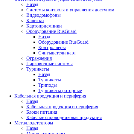
Назад
Системы контроля и управления доступом
Видеодомофоны
Калитки
Картоприемники
Оборудование RusGuard
Назад
Оборудование RusGuard
Контроллеры
Считыватели карт
Ограждения
Парковочные системы
Турникеты
Назад
Турникеты
Триподы
Турникеты роторные
Кабельная продукция и периферия
Назад
Кабельная продукция и периферия
Блоки питания
Кабельно-проводниковая продукция
Металлодетекторы
Назад
Металлодетекторы