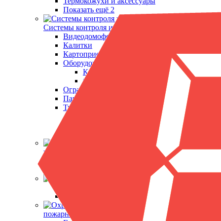
Термокожухи и аксессуары
Показать ещё 2
Системы контроля и управления доступом
Видеодомофоны
Калитки
Картоприемники
Оборудование RusGuard
Контроллеры
Считыватели карт
Ограждения
Парковочные системы
Турникеты
Триподы
Турникеты роторные
Показать ещё 5
Кабельная
продукция и периферия
Блоки питания
Кабельно-проводниковая продукция
Металлодетекторы
Арочные металлодетекторы
Ручные металлодетекторы
Охранно-
пожарная сигнализация