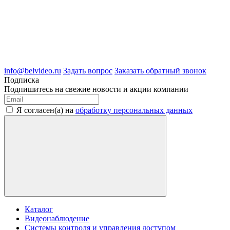
8 (4722) 50-05-89
8 (909) 209-39-99
ООО "Белгородские Системы Безопасности"
ИНН 3123189009
ОГРН 1083123019583
г.Белгород Михайловское шоссе, д.36
info@belvideo.ru
Задать вопрос
Заказать обратный звонок
Подписка
Подпишитесь на свежие новости и акции компании
Я согласен(а) на
обработку персональных данных
Каталог
Видеонаблюдение
Системы контроля и управления доступом