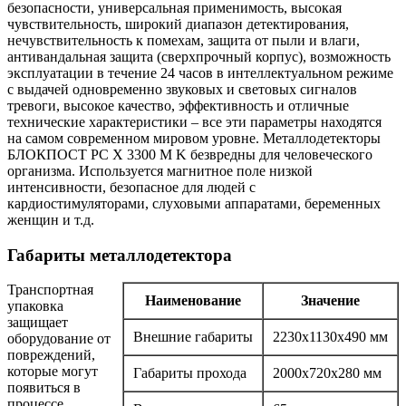
безопасности, универсальная применимость, высокая
чувствительность, широкий диапазон детектирования,
нечувствительность к помехам, защита от пыли и влаги,
антивандальная защита (сверхпрочный корпус), возможность
эксплуатации в течение 24 часов в интеллектуальном режиме
с выдачей одновременно звуковых и световых сигналов
тревоги, высокое качество, эффективность и отличные
технические характеристики – все эти параметры находятся
на самом современном мировом уровне. Металлодетекторы
БЛОКПОСТ РС X 3300 M K безвредны для человеческого
организма. Используется магнитное поле низкой
интенсивности, безопасное для людей с
кардиостимуляторами, слуховыми аппаратами, беременных
женщин и т.д.
Габариты металлодетектора
Транспортная
Наименование
Значение
упаковка
защищает
Внешние габариты
2230х1130х490 мм
оборудование от
повреждений,
которые могут
Габариты прохода
2000х720х280 мм
появиться в
процессе