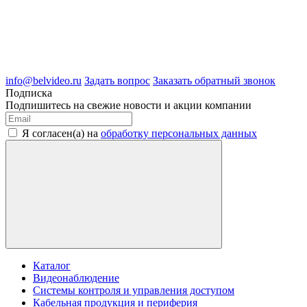
8 (909) 209-39-99
ООО "Белгородские Системы Безопасности"
ИНН 3123189009
ОГРН 1083123019583
г.Белгород Михайловское шоссе, д.36
info@belvideo.ru
Задать вопрос
Заказать обратный звонок
Подписка
Подпишитесь на свежие новости и акции компании
Я согласен(а) на
обработку персональных данных
Каталог
Видеонаблюдение
Системы контроля и управления доступом
Кабельная продукция и периферия