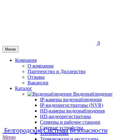
0
Меню
Компания
О компании
Партнерство и Диллерство
Отзывы
Вакансии
Каталог
Видеонаблюдение
IP-камеры видеонаблюдения
IP-видеорегистраторы (NVR)
HD-камеры видеонаблюдения
HD-видеорегистраторы
Серверы и рабочие станции
Сетевые устройства
Белгородские Системы Безопасности
Тепловизоры
Меню
Термокожухи и аксессуары