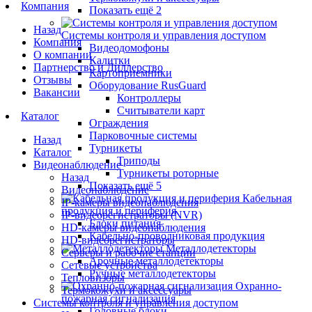
Компания
Показать ещё 2
Назад
Системы контроля и управления доступом
Компания
Видеодомофоны
О компании
Калитки
Партнерство и Диллерство
Картоприемники
Отзывы
Оборудование RusGuard
Вакансии
Контроллеры
Считыватели карт
Каталог
Ограждения
Парковочные системы
Назад
Турникеты
Каталог
Триподы
Видеонаблюдение
Турникеты роторные
Назад
Показать ещё 5
Видеонаблюдение
Кабельная
IP-камеры видеонаблюдения
продукция и периферия
IP-видеорегистраторы (NVR)
Блоки питания
HD-камеры видеонаблюдения
Кабельно-проводниковая продукция
HD-видеорегистраторы
Металлодетекторы
Серверы и рабочие станции
Арочные металлодетекторы
Сетевые устройства
Ручные металлодетекторы
Тепловизоры
Охранно-
Термокожухи и аксессуары
пожарная сигнализация
Системы контроля и управления доступом
Головные блоки