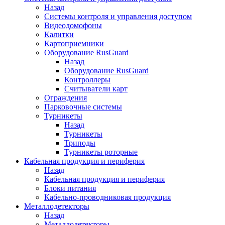
Назад
Системы контроля и управления доступом
Видеодомофоны
Калитки
Картоприемники
Оборудование RusGuard
Назад
Оборудование RusGuard
Контроллеры
Считыватели карт
Ограждения
Парковочные системы
Турникеты
Назад
Турникеты
Триподы
Турникеты роторные
Кабельная продукция и периферия
Назад
Кабельная продукция и периферия
Блоки питания
Кабельно-проводниковая продукция
Металлодетекторы
Назад
Металлодетекторы