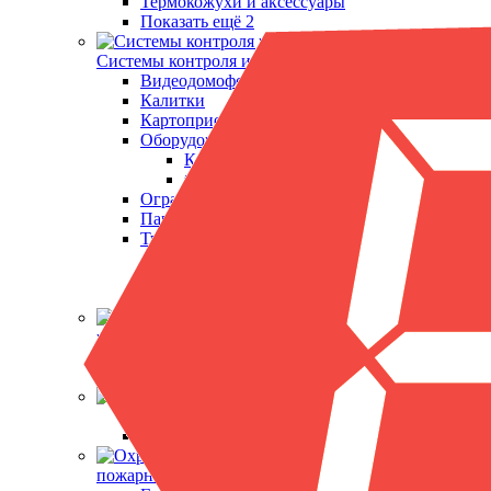
Термокожухи и аксессуары
Показать ещё 2
Системы контроля и управления доступом
Видеодомофоны
Калитки
Картоприемники
Оборудование RusGuard
Контроллеры
Считыватели карт
Ограждения
Парковочные системы
Турникеты
Триподы
Турникеты роторные
Показать ещё 5
Кабельная
продукция и периферия
Блоки питания
Кабельно-проводниковая продукция
Металлодетекторы
Арочные металлодетекторы
Ручные металлодетекторы
Охранно-
пожарная сигнализация