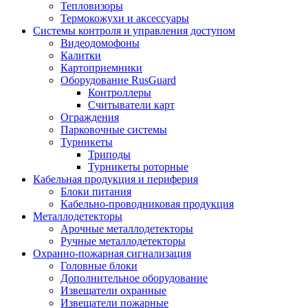
Тепловизоры
Термокожухи и аксессуары
Системы контроля и управления доступом
Видеодомофоны
Калитки
Картоприемники
Оборудование RusGuard
Контроллеры
Считыватели карт
Ограждения
Парковочные системы
Турникеты
Триподы
Турникеты роторные
Кабельная продукция и периферия
Блоки питания
Кабельно-проводниковая продукция
Металлодетекторы
Арочные металлодетекторы
Ручные металлодетекторы
Охранно-пожарная сигнализация
Головные блоки
Дополнительное оборудование
Извещатели охранные
Извещатели пожарные