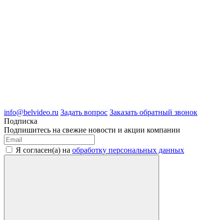
8 (4722) 50-00-89
8 (4722) 50-05-89
8 (909) 209-39-99
ООО "Белгородские Системы Безопасности"
ИНН 3123189009
ОГРН 1083123019583
г.Белгород Михайловское шоссе, д.36
info@belvideo.ru
Задать вопрос
Заказать обратный звонок
Подписка
Подпишитесь на свежие новости и акции компании
Я согласен(а) на
обработку персональных данных