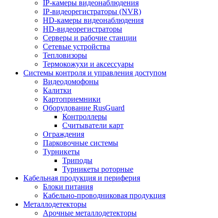
IP-камеры видеонаблюдения
IP-видеорегистраторы (NVR)
HD-камеры видеонаблюдения
HD-видеорегистраторы
Серверы и рабочие станции
Сетевые устройства
Тепловизоры
Термокожухи и аксессуары
Системы контроля и управления доступом
Видеодомофоны
Калитки
Картоприемники
Оборудование RusGuard
Контроллеры
Считыватели карт
Ограждения
Парковочные системы
Турникеты
Триподы
Турникеты роторные
Кабельная продукция и периферия
Блоки питания
Кабельно-проводниковая продукция
Металлодетекторы
Арочные металлодетекторы