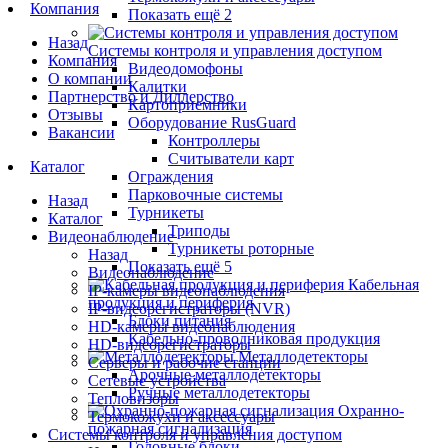
Компания
Показать ещё 2
Назад
Системы контроля и управления доступом
Компания
Видеодомофоны
О компании
Калитки
Партнерство и Диллерство
Картоприемники
Отзывы
Оборудование RusGuard
Вакансии
Контроллеры
Считыватели карт
Каталог
Ограждения
Парковочные системы
Назад
Турникеты
Каталог
Триподы
Видеонаблюдение
Турникеты роторные
Назад
Показать ещё 5
Видеонаблюдение
Кабельная
IP-камеры видеонаблюдения
продукция и периферия
IP-видеорегистраторы (NVR)
Блоки питания
HD-камеры видеонаблюдения
Кабельно-проводниковая продукция
HD-видеорегистраторы
Металлодетекторы
Серверы и рабочие станции
Арочные металлодетекторы
Сетевые устройства
Ручные металлодетекторы
Тепловизоры
Охранно-
Термокожухи и аксессуары
пожарная сигнализация
Системы контроля и управления доступом
Головные блоки