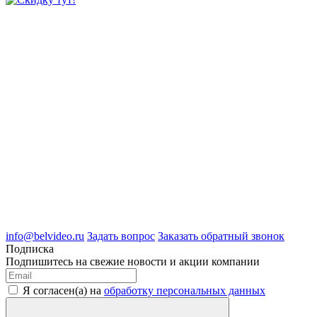
8 (4722) 50-00-89
8 (4722) 50-05-89
8 (909) 209-39-99
ООО "Белгородские Системы Безопасности"
ИНН 3123189009
ОГРН 1083123019583
г.Белгород Михайловское шоссе, д.36
info@belvideo.ru
Задать вопрос
Заказать обратный звонок
Подписка
Подпишитесь на свежие новости и акции компании
Я согласен(а) на
обработку персональных данных