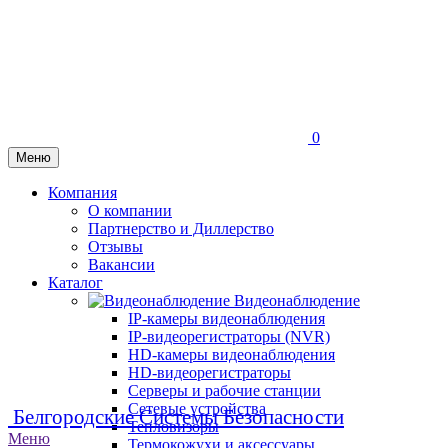
0
Меню
Компания
О компании
Партнерство и Диллерство
Отзывы
Вакансии
Каталог
Видеонаблюдение
IP-камеры видеонаблюдения
IP-видеорегистраторы (NVR)
HD-камеры видеонаблюдения
HD-видеорегистраторы
Серверы и рабочие станции
Сетевые устройства
Белгородские Системы Безопасности
Тепловизоры
Меню
Термокожухи и аксессуары