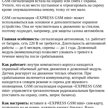
GSM сигнализация встала на охрану или снята с охраны.
Учтите, что если место пустынное и отреагировать на сирену
кроме злоумышленника некому, толку от нее мало.
GSM сигнализация «EXPRESS GSM mini» может
использоваться как основное и дополнительное охранное
устройство. Она не чувствительна к движению за стеклом,
поэтому подходит, например, для защиты салона автомобиля.
Главная особенность:
сигнализация автономная, т.е. работает
от батареи, сеть 220 В не требуется. Длительность автономной
работы — до 6 месяцев, сирены — до 1 года. Дозвонный
модуль (коммуникатор) позволяет узнавать о тревоге в
течение минуты после срабатывания.
Как работает:
внутри компактного корпуса находится
охранный объемный датчик движения и дозвонный модуль.
Датчик реагирует на движение теплых объектов. При
срабатывании включается коммуникатор, который обычно
находится в спящем режиме и сирена для звукового
оповещения. GSM сигнализация охранная «EXPRESS GSM
mini» управляется трехкнопочным радиоканальным брелоком
(поставить на охрану, снять, запрос баланса).
Как настроить:
вставьте в «EXPRESS GSM mini» сим-карту,
позвоните на ее номер, нажмите кнопку брелока. Ваша