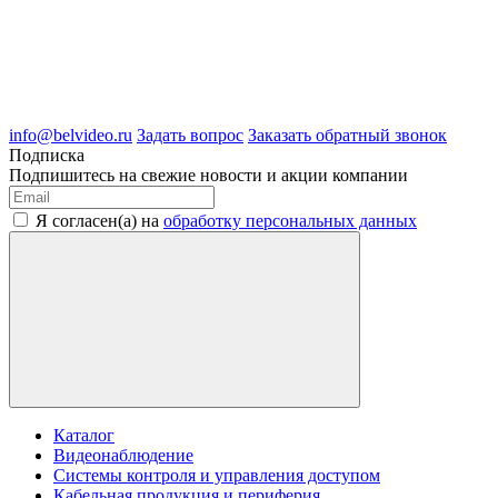
8 (909) 209-39-99
ООО "Белгородские Системы Безопасности"
ИНН 3123189009
ОГРН 1083123019583
г.Белгород Михайловское шоссе, д.36
info@belvideo.ru
Задать вопрос
Заказать обратный звонок
Подписка
Подпишитесь на свежие новости и акции компании
Я согласен(а) на
обработку персональных данных
Каталог
Видеонаблюдение
Системы контроля и управления доступом
Кабельная продукция и периферия