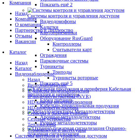
Компания
Показать ещё 2
Назад
Системы контроля и управления доступом
Компания
Видеодомофоны
О компании
Калитки
Партнерство и Диллерство
Картоприемники
Отзывы
Оборудование RusGuard
Вакансии
Контроллеры
Считыватели карт
Каталог
Ограждения
Парковочные системы
Назад
Турникеты
Каталог
Триподы
Видеонаблюдение
Турникеты роторные
Назад
Показать ещё 5
Видеонаблюдение
Кабельная
IP-камеры видеонаблюдения
продукция и периферия
IP-видеорегистраторы (NVR)
Блоки питания
HD-камеры видеонаблюдения
Кабельно-проводниковая продукция
HD-видеорегистраторы
Металлодетекторы
Серверы и рабочие станции
Арочные металлодетекторы
Сетевые устройства
Ручные металлодетекторы
Тепловизоры
Охранно-
Термокожухи и аксессуары
пожарная сигнализация
Системы контроля и управления доступом
Головные блоки