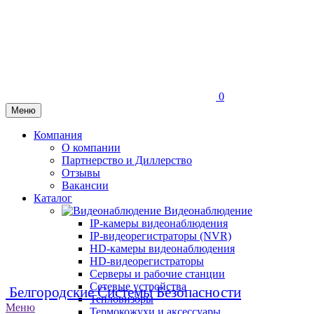
0
Меню
Компания
О компании
Партнерство и Диллерство
Отзывы
Вакансии
Каталог
Видеонаблюдение
IP-камеры видеонаблюдения
IP-видеорегистраторы (NVR)
HD-камеры видеонаблюдения
HD-видеорегистраторы
Серверы и рабочие станции
Сетевые устройства
Белгородские Системы Безопасности
Тепловизоры
Меню
Термокожухи и аксессуары