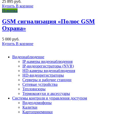
25 895 руб.
Купить
В корзине
Новинка
GSM сигнализация «Полюс GSM
Охрана»
5 000 руб.
Купить
В корзине
Видеонаблюдение
IP-камеры видеонаблюдения
IP-видеорегистраторы (NVR)
HD-камеры видеонаблюдения
HD-видеорегистраторы
Серверы и рабочие станции
Сетевые устройства
Тепловизоры
Термокожухи и аксессуары
Системы контроля и управления доступом
Видеодомофоны
Калитки
Картоприемники