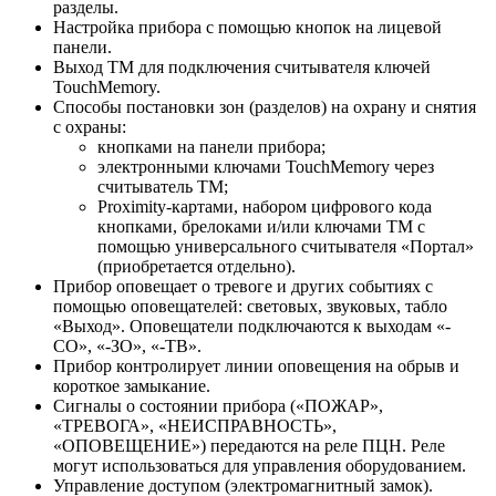
разделы.
Настройка прибора с помощью кнопок на лицевой
панели.
Выход ТМ для подключения считывателя ключей
TouchMemory.
Способы постановки зон (разделов) на охрану и снятия
с охраны:
кнопками на панели прибора;
электронными ключами TouchMemory через
считыватель ТМ;
Proximity-картами, набором цифрового кода
кнопками, брелоками и/или ключами ТМ с
помощью универсального считывателя «Портал»
(приобретается отдельно).
Прибор оповещает о тревоге и других событиях с
помощью оповещателей: световых, звуковых, табло
«Выход». Оповещатели подключаются к выходам «-
СО», «-ЗО», «-ТВ».
Прибор контролирует линии оповещения на обрыв и
короткое замыкание.
Сигналы о состоянии прибора («ПОЖАР»,
«ТРЕВОГА», «НЕИСПРАВНОСТЬ»,
«ОПОВЕЩЕНИЕ») передаются на реле ПЦН. Реле
могут использоваться для управления оборудованием.
Управление доступом (электромагнитный замок).