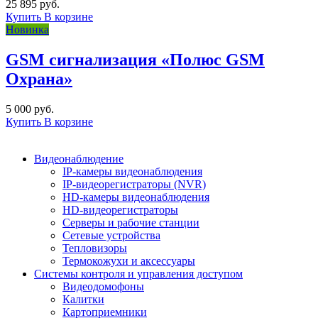
25 895 руб.
Купить
В корзине
Новинка
GSM сигнализация «Полюс GSM
Охрана»
5 000 руб.
Купить
В корзине
Видеонаблюдение
IP-камеры видеонаблюдения
IP-видеорегистраторы (NVR)
HD-камеры видеонаблюдения
HD-видеорегистраторы
Серверы и рабочие станции
Сетевые устройства
Тепловизоры
Термокожухи и аксессуары
Системы контроля и управления доступом
Видеодомофоны
Калитки
Картоприемники