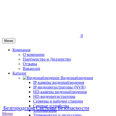
0
Меню
Компания
О компании
Партнерство и Диллерство
Отзывы
Вакансии
Каталог
Видеонаблюдение
IP-камеры видеонаблюдения
IP-видеорегистраторы (NVR)
HD-камеры видеонаблюдения
HD-видеорегистраторы
Серверы и рабочие станции
Сетевые устройства
Белгородские Системы Безопасности
Тепловизоры
Меню
Термокожухи и аксессуары