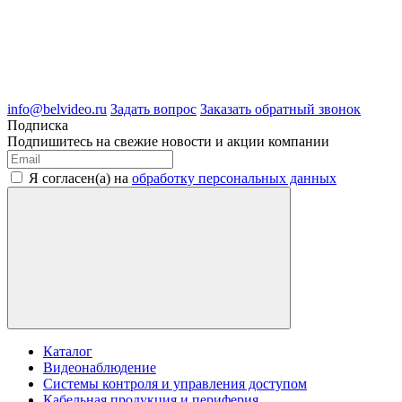
8 (909) 209-39-99
ООО "Белгородские Системы Безопасности"
ИНН 3123189009
ОГРН 1083123019583
г.Белгород Михайловское шоссе, д.36
info@belvideo.ru
Задать вопрос
Заказать обратный звонок
Подписка
Подпишитесь на свежие новости и акции компании
Я согласен(а) на
обработку персональных данных
Каталог
Видеонаблюдение
Системы контроля и управления доступом
Кабельная продукция и периферия