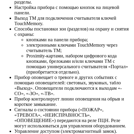
разделы.
Настройка прибора с помощью кнопок на лицевой
панели.
Выход ТМ для подключения считывателя ключей
TouchMemory.
Способы постановки зон (разделов) на охрану и снятия
с охраны:
кнопками на панели прибора;
электронными ключами TouchMemory через
считыватель ТМ;
Proximity-картами, набором цифрового кода
кнопками, брелоками и/или ключами ТМ с
помощью универсального считывателя «Портал»
(приобретается отдельно).
Прибор оповещает о тревоге и других событиях с
помощью оповещателей: световых, звуковых, табло
«Выход». Оповещатели подключаются к выходам «-
СО», «-ЗО», «-ТВ».
Прибор контролирует линии оповещения на обрыв и
короткое замыкание.
Сигналы о состоянии прибора («ПОЖАР»,
«ТРЕВОГА», «НЕИСПРАВНОСТЬ»,
«ОПОВЕЩЕНИЕ») передаются на реле ПЦН. Реле
могут использоваться для управления оборудованием.
Управление доступом (электромагнитный замок).