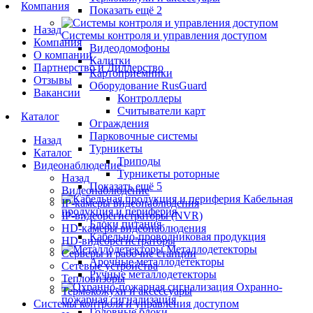
Компания
Показать ещё 2
Назад
Системы контроля и управления доступом
Компания
Видеодомофоны
О компании
Калитки
Партнерство и Диллерство
Картоприемники
Отзывы
Оборудование RusGuard
Вакансии
Контроллеры
Считыватели карт
Каталог
Ограждения
Парковочные системы
Назад
Турникеты
Каталог
Триподы
Видеонаблюдение
Турникеты роторные
Назад
Показать ещё 5
Видеонаблюдение
Кабельная
IP-камеры видеонаблюдения
продукция и периферия
IP-видеорегистраторы (NVR)
Блоки питания
HD-камеры видеонаблюдения
Кабельно-проводниковая продукция
HD-видеорегистраторы
Металлодетекторы
Серверы и рабочие станции
Арочные металлодетекторы
Сетевые устройства
Ручные металлодетекторы
Тепловизоры
Охранно-
Термокожухи и аксессуары
пожарная сигнализация
Системы контроля и управления доступом
Головные блоки