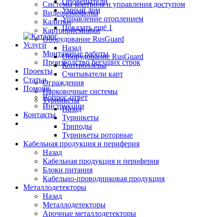
Оповещатели
Системы контроля и управления доступом
Умный дом
Видеодомофоны
Управление отоплением
Калитки
Показать ещё 1
Картоприемники
Оборудование RusGuard
Услуги
Назад
Монтажные работы
Оборудование RusGuard
Производство бегущих строк
Контроллеры
Проекты
Считыватели карт
Статьи
Ограждения
Помощь
Парковочные системы
Вопрос-ответ
Турникеты
Инструкции
Назад
Контакты
Турникеты
Триподы
Турникеты роторные
Кабельная продукция и периферия
Назад
Кабельная продукция и периферия
Блоки питания
Кабельно-проводниковая продукция
Металлодетекторы
Назад
Металлодетекторы
Арочные металлодетекторы