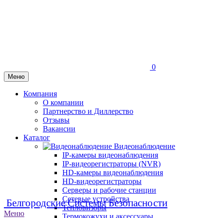
0
Меню
Компания
О компании
Партнерство и Диллерство
Отзывы
Вакансии
Каталог
Видеонаблюдение
IP-камеры видеонаблюдения
IP-видеорегистраторы (NVR)
HD-камеры видеонаблюдения
HD-видеорегистраторы
Серверы и рабочие станции
Сетевые устройства
Белгородские Системы Безопасности
Тепловизоры
Меню
Термокожухи и аксессуары