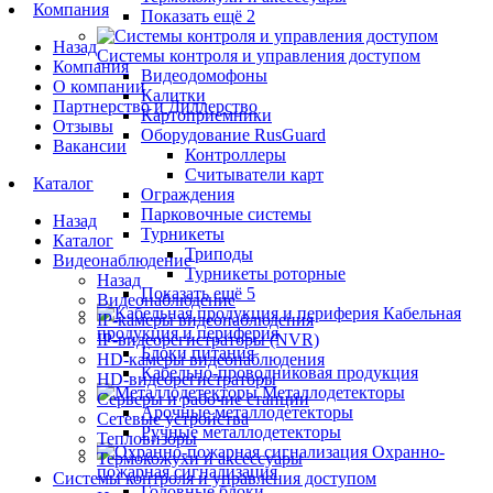
Компания
Показать ещё 2
Назад
Системы контроля и управления доступом
Компания
Видеодомофоны
О компании
Калитки
Партнерство и Диллерство
Картоприемники
Отзывы
Оборудование RusGuard
Вакансии
Контроллеры
Считыватели карт
Каталог
Ограждения
Парковочные системы
Назад
Турникеты
Каталог
Триподы
Видеонаблюдение
Турникеты роторные
Назад
Показать ещё 5
Видеонаблюдение
Кабельная
IP-камеры видеонаблюдения
продукция и периферия
IP-видеорегистраторы (NVR)
Блоки питания
HD-камеры видеонаблюдения
Кабельно-проводниковая продукция
HD-видеорегистраторы
Металлодетекторы
Серверы и рабочие станции
Арочные металлодетекторы
Сетевые устройства
Ручные металлодетекторы
Тепловизоры
Охранно-
Термокожухи и аксессуары
пожарная сигнализация
Системы контроля и управления доступом
Головные блоки