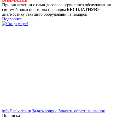
ВНИМАНИЕ!
При заключении с нами договора сервисного обслуживания
систем безопасности, мы проводим
БЕСПЛАТНУЮ
диагностику текущего оборудования в подарок!
Подробнее
8 (4722) 50-00-89
8 (4722) 50-05-89
8 (909) 209-39-99
ООО "Белгородские Системы Безопасности"
ИНН 3123189009
ОГРН 1083123019583
г.Белгород Михайловское шоссе, д.36
info@belvideo.ru
Задать вопрос
Заказать обратный звонок
Подписка