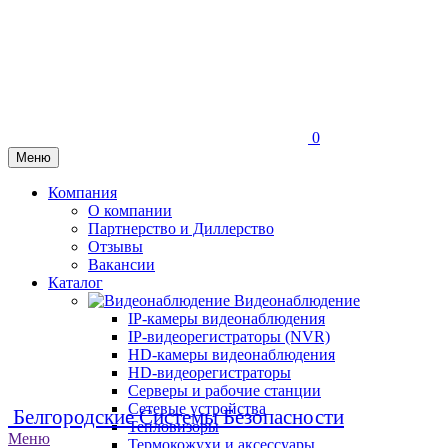
0
Меню
Компания
О компании
Партнерство и Диллерство
Отзывы
Вакансии
Каталог
Видеонаблюдение
IP-камеры видеонаблюдения
IP-видеорегистраторы (NVR)
HD-камеры видеонаблюдения
HD-видеорегистраторы
Серверы и рабочие станции
Сетевые устройства
Белгородские Системы Безопасности
Тепловизоры
Меню
Термокожухи и аксессуары