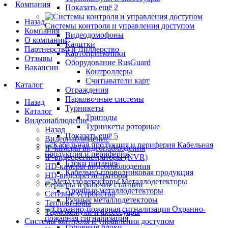
Компания
Показать ещё 2
Назад
Системы контроля и управления доступом
Компания
Видеодомофоны
О компании
Калитки
Партнерство и Диллерство
Картоприемники
Отзывы
Оборудование RusGuard
Вакансии
Контроллеры
Считыватели карт
Каталог
Ограждения
Парковочные системы
Назад
Турникеты
Каталог
Триподы
Видеонаблюдение
Турникеты роторные
Назад
Показать ещё 5
Видеонаблюдение
Кабельная
IP-камеры видеонаблюдения
продукция и периферия
IP-видеорегистраторы (NVR)
Блоки питания
HD-камеры видеонаблюдения
Кабельно-проводниковая продукция
HD-видеорегистраторы
Металлодетекторы
Серверы и рабочие станции
Арочные металлодетекторы
Сетевые устройства
Ручные металлодетекторы
Тепловизоры
Охранно-
Термокожухи и аксессуары
пожарная сигнализация
Системы контроля и управления доступом
Головные блоки