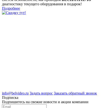
диагностику текущего оборудования в подарок!
Подробнее
8 (4722) 50-00-89
8 (4722) 50-05-89
8 (909) 209-39-99
ООО "Белгородские Системы Безопасности"
ИНН 3123189009
ОГРН 1083123019583
г.Белгород Михайловское шоссе, д.36
info@belvideo.ru
Задать вопрос
Заказать обратный звонок
Подписка
Подпишитесь на свежие новости и акции компании