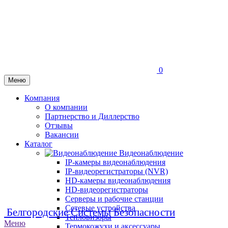
0
Меню
Компания
О компании
Партнерство и Диллерство
Отзывы
Вакансии
Каталог
Видеонаблюдение
IP-камеры видеонаблюдения
IP-видеорегистраторы (NVR)
HD-камеры видеонаблюдения
HD-видеорегистраторы
Серверы и рабочие станции
Сетевые устройства
Белгородские Системы Безопасности
Тепловизоры
Меню
Термокожухи и аксессуары