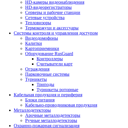
HD-камеры видеонаблюдения
HD-видеорегистраторы
Серверы и рабочие станции
Сетевые устройства
Тепловизоры
Термокожухи и аксессуары
Системы контроля и управления доступом
Видеодомофоны
Калитки
Картоприемники
Оборудование RusGuard
Контроллеры
Считыватели карт
Ограждения
Парковочные системы
Турникеты
Триподы
Турникеты роторные
Кабельная продукция и периферия
Блоки питания
Кабельно-проводниковая продукция
Металлодетекторы
Арочные металлодетекторы
Ручные металлодетекторы
Охранно-пожарная сигнализация