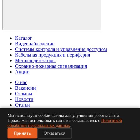
Каталог
Видеонаблюдение
Системы контроля и управления доступом
Кабельная продукция и периферия
Металлодетекторы
Охранно-пожарная сигнализация
Акции
О нас
Вакансии
Отзывы
Новости
Статьи
© ООО "БСБ". Информация сайта защищена законом об
Мы используем cookie-файлы для улучшения работы сайта.
Продолжая использовать сайт, вы соглашаетесь с
Политикой
авторских правах. 2026
обработки персональных данных
.
Публичная оферта
| Политика обработки персональных
данных
Принять
Отказаться
18 +