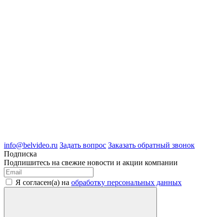
8 (4722) 50-00-89
8 (4722) 50-05-89
8 (909) 209-39-99
ООО "Белгородские Системы Безопасности"
ИНН 3123189009
ОГРН 1083123019583
г.Белгород Михайловское шоссе, д.36
info@belvideo.ru
Задать вопрос
Заказать обратный звонок
Подписка
Подпишитесь на свежие новости и акции компании
Я согласен(а) на
обработку персональных данных