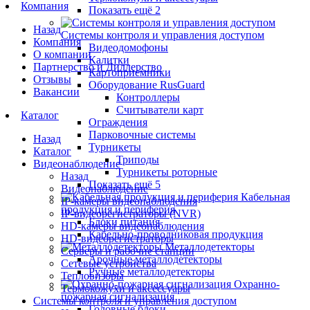
Компания
Показать ещё 2
Назад
Системы контроля и управления доступом
Компания
Видеодомофоны
О компании
Калитки
Партнерство и Диллерство
Картоприемники
Отзывы
Оборудование RusGuard
Вакансии
Контроллеры
Считыватели карт
Каталог
Ограждения
Парковочные системы
Назад
Турникеты
Каталог
Триподы
Видеонаблюдение
Турникеты роторные
Назад
Показать ещё 5
Видеонаблюдение
Кабельная
IP-камеры видеонаблюдения
продукция и периферия
IP-видеорегистраторы (NVR)
Блоки питания
HD-камеры видеонаблюдения
Кабельно-проводниковая продукция
HD-видеорегистраторы
Металлодетекторы
Серверы и рабочие станции
Арочные металлодетекторы
Сетевые устройства
Ручные металлодетекторы
Тепловизоры
Охранно-
Термокожухи и аксессуары
пожарная сигнализация
Системы контроля и управления доступом
Головные блоки