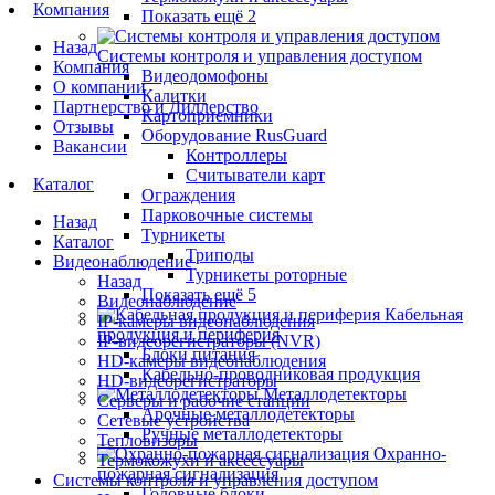
Компания
Показать ещё 2
Назад
Системы контроля и управления доступом
Компания
Видеодомофоны
О компании
Калитки
Партнерство и Диллерство
Картоприемники
Отзывы
Оборудование RusGuard
Вакансии
Контроллеры
Считыватели карт
Каталог
Ограждения
Парковочные системы
Назад
Турникеты
Каталог
Триподы
Видеонаблюдение
Турникеты роторные
Назад
Показать ещё 5
Видеонаблюдение
Кабельная
IP-камеры видеонаблюдения
продукция и периферия
IP-видеорегистраторы (NVR)
Блоки питания
HD-камеры видеонаблюдения
Кабельно-проводниковая продукция
HD-видеорегистраторы
Металлодетекторы
Серверы и рабочие станции
Арочные металлодетекторы
Сетевые устройства
Ручные металлодетекторы
Тепловизоры
Охранно-
Термокожухи и аксессуары
пожарная сигнализация
Системы контроля и управления доступом
Головные блоки