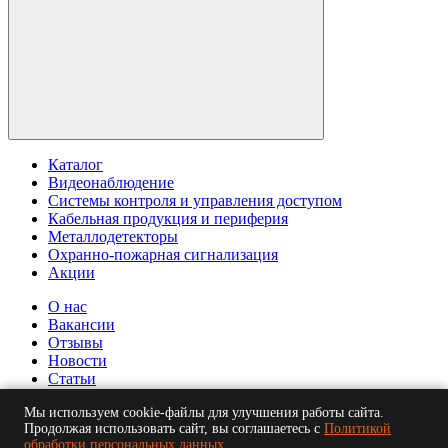
Каталог
Видеонаблюдение
Системы контроля и управления доступом
Кабельная продукция и периферия
Металлодетекторы
Охранно-пожарная сигнализация
Акции
О нас
Вакансии
Отзывы
Новости
Статьи
© ООО "БСБ". Информация сайта защищена законом об
Мы используем cookie-файлы для улучшения работы сайта.
Продолжая использовать сайт, вы соглашаетесь с
Политикой
авторских правах. 2026
обработки персональных данных
.