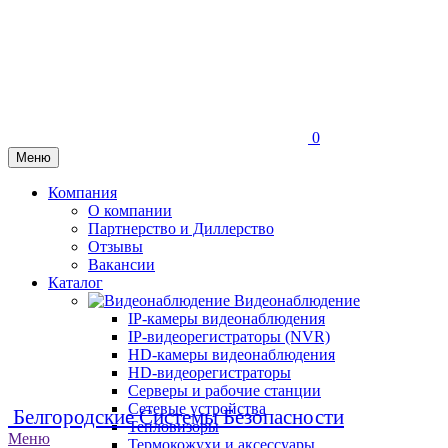
0
Меню
Компания
О компании
Партнерство и Диллерство
Отзывы
Вакансии
Каталог
Видеонаблюдение
IP-камеры видеонаблюдения
IP-видеорегистраторы (NVR)
HD-камеры видеонаблюдения
HD-видеорегистраторы
Серверы и рабочие станции
Сетевые устройства
Белгородские Системы Безопасности
Тепловизоры
Меню
Термокожухи и аксессуары