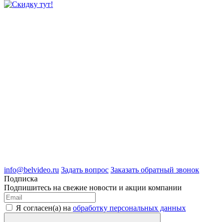
8 (4722) 50-00-89
8 (4722) 50-05-89
8 (909) 209-39-99
ООО "Белгородские Системы Безопасности"
ИНН 3123189009
ОГРН 1083123019583
г.Белгород Михайловское шоссе, д.36
info@belvideo.ru
Задать вопрос
Заказать обратный звонок
Подписка
Подпишитесь на свежие новости и акции компании
Я согласен(а) на
обработку персональных данных