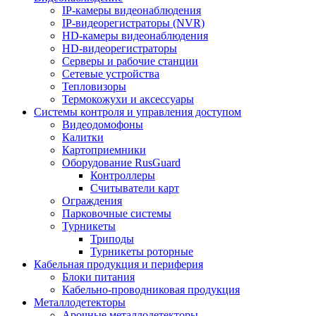
IP-камеры видеонаблюдения
IP-видеорегистраторы (NVR)
HD-камеры видеонаблюдения
HD-видеорегистраторы
Серверы и рабочие станции
Сетевые устройства
Тепловизоры
Термокожухи и аксессуары
Системы контроля и управления доступом
Видеодомофоны
Калитки
Картоприемники
Оборудование RusGuard
Контроллеры
Считыватели карт
Ограждения
Парковочные системы
Турникеты
Триподы
Турникеты роторные
Кабельная продукция и периферия
Блоки питания
Кабельно-проводниковая продукция
Металлодетекторы
Арочные металлодетекторы