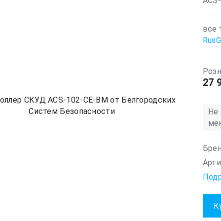
ACS
все 
RusG
Розн
27 
Не 
ме
Брен
Арти
Под
К