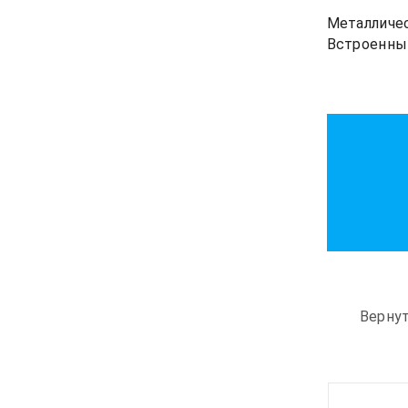
Металличес
Встроенный
Верну