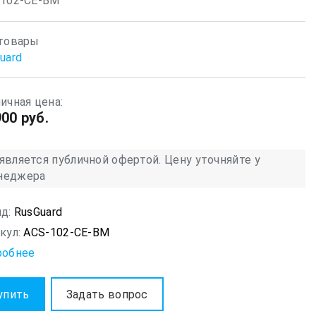
-102-CE-BM
товары
uard
ичная цена:
900 руб.
является публичной офертой. Цену уточняйте у
неджера
д:
RusGuard
кул:
ACS-102-CE-BM
робнее
упить
Задать вопрос