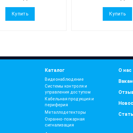
Купить
Купить
Каталог
О нас
Видеонаблюдение
Вакан
Системы контроля и
Отзы
управления доступом
Кабельная продукция и
Ново
периферия
Металлодетекторы
Стат
Охранно-пожарная
сигнализация