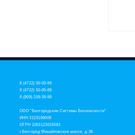
8 (4722) 50-00-89
8 (4722) 50-05-89
8 (909) 209-39-99
ООО "Белгородские Системы Безопасности"
ИНН 3123189009
ОГРН 1083123019583
г.Белгород Михайловское шоссе, д.36