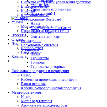
Оповещатели
Системы контроля и управления доступом
Умный дом
Видеодомофоны
Управление отоплением
Калитки
Показать ещё 1
Картоприемники
Оборудование RusGuard
Услуги
Назад
Монтажные работы
Оборудование RusGuard
Производство бегущих строк
Контроллеры
Проекты
Считыватели карт
Статьи
Ограждения
Помощь
Парковочные системы
Вопрос-ответ
Турникеты
Инструкции
Назад
Контакты
Турникеты
Триподы
Турникеты роторные
Кабельная продукция и периферия
Назад
Кабельная продукция и периферия
Блоки питания
Кабельно-проводниковая продукция
Металлодетекторы
Назад
Металлодетекторы
Арочные металлодетекторы