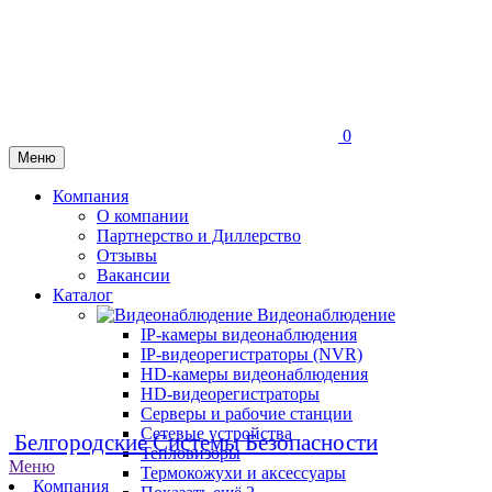
0
Меню
Компания
О компании
Партнерство и Диллерство
Отзывы
Вакансии
Каталог
Видеонаблюдение
IP-камеры видеонаблюдения
IP-видеорегистраторы (NVR)
HD-камеры видеонаблюдения
HD-видеорегистраторы
Серверы и рабочие станции
Сетевые устройства
Белгородские Системы Безопасности
Тепловизоры
Меню
Термокожухи и аксессуары
Компания