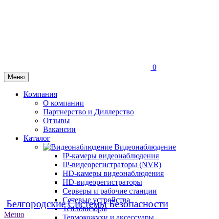
0
Меню
Компания
О компании
Партнерство и Диллерство
Отзывы
Вакансии
Каталог
Видеонаблюдение
IP-камеры видеонаблюдения
IP-видеорегистраторы (NVR)
HD-камеры видеонаблюдения
HD-видеорегистраторы
Серверы и рабочие станции
Сетевые устройства
Белгородские Системы Безопасности
Тепловизоры
Меню
Термокожухи и аксессуары