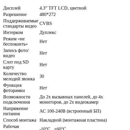
Дисплей
4.3” TFT LCD, цветной
Разрешение
480*272
Поддерживаемые
CVBS
стандарты видео
Интерком
Дуплекс
Режим «не
Нет
беспокоить»
Запись фото/
Нет
видео
Слот под SD
Нет
карту
Количество
30
мелодий звонка
Функция
Нет
фоторамки
Возможности
До 2х вызывных панелей, до 4х
подключения
мониторов, до 2х видеокамер
Напряжение
АС 100-240В (встроенный БП)
питания
Способ монтажа
Накладной (монтажная пластина)
Рабочая
-10°С...+60°С