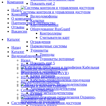
Компания
Показать ещё 2
Назад
Системы контроля и управления доступом
Компания
Видеодомофоны
О компании
Калитки
Партнерство и Диллерство
Картоприемники
Отзывы
Оборудование RusGuard
Вакансии
Контроллеры
Считыватели карт
Каталог
Ограждения
Парковочные системы
Назад
Турникеты
Каталог
Триподы
Видеонаблюдение
Турникеты роторные
Назад
Показать ещё 5
Видеонаблюдение
Кабельная
IP-камеры видеонаблюдения
продукция и периферия
IP-видеорегистраторы (NVR)
Блоки питания
HD-камеры видеонаблюдения
Кабельно-проводниковая продукция
HD-видеорегистраторы
Металлодетекторы
Серверы и рабочие станции
Арочные металлодетекторы
Сетевые устройства
Ручные металлодетекторы
Тепловизоры
Охранно-
Термокожухи и аксессуары
пожарная сигнализация
Системы контроля и управления доступом
Головные блоки