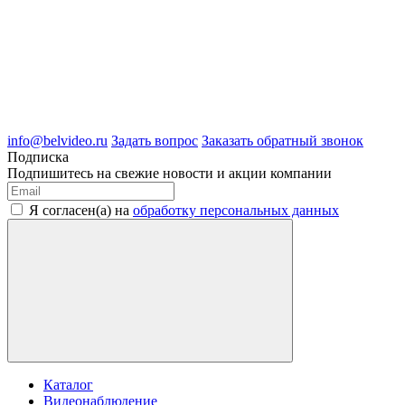
8 (4722) 50-00-89
8 (4722) 50-05-89
8 (909) 209-39-99
ООО "Белгородские Системы Безопасности"
ИНН 3123189009
ОГРН 1083123019583
г.Белгород Михайловское шоссе, д.36
info@belvideo.ru
Задать вопрос
Заказать обратный звонок
Подписка
Подпишитесь на свежие новости и акции компании
Я согласен(а) на
обработку персональных данных
Каталог
Видеонаблюдение