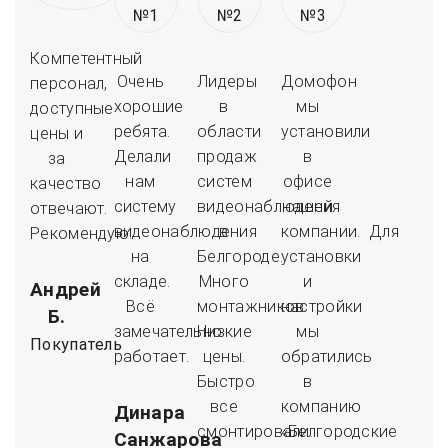
Компетентный
Очень
Лидеры
Домофон
персонал,
хорошие
в
мы
доступные
ребята.
области
установили
цены и
Делали
продаж
в
за
нам
систем
офисе
качество
систему
видеонаблюдения
нашей
отвечают.
видеонаблюдения
в
компании. Для
Рекомендую.
на
Белгороде.
установки
складе.
Много
и
Андрей
Всё
монтажников.
настройки
Б.
замечательно
Низкие
мы
Покупатель
работает.
цены.
обратились
Быстро
в
все
компанию
Динара
смонтировали.
«Белгородские
Санжарова