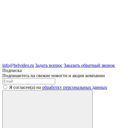
8 (4722) 50-00-89
8 (4722) 50-05-89
8 (909) 209-39-99
ООО "Белгородские Системы Безопасности"
ИНН 3123189009
ОГРН 1083123019583
г.Белгород Михайловское шоссе, д.36
info@belvideo.ru
Задать вопрос
Заказать обратный звонок
Подписка
Подпишитесь на свежие новости и акции компании
Я согласен(а) на
обработку персональных данных