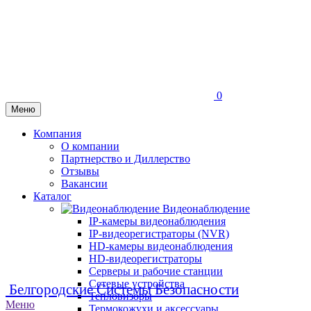
0
Меню
Компания
О компании
Партнерство и Диллерство
Отзывы
Вакансии
Каталог
Видеонаблюдение
IP-камеры видеонаблюдения
IP-видеорегистраторы (NVR)
HD-камеры видеонаблюдения
HD-видеорегистраторы
Серверы и рабочие станции
Сетевые устройства
Белгородские Системы Безопасности
Тепловизоры
Меню
Термокожухи и аксессуары