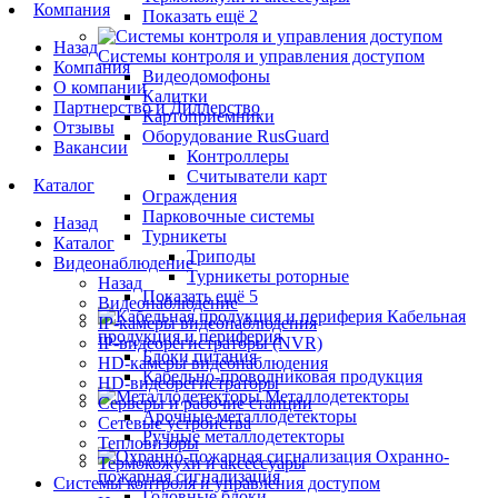
Компания
Показать ещё 2
Назад
Системы контроля и управления доступом
Компания
Видеодомофоны
О компании
Калитки
Партнерство и Диллерство
Картоприемники
Отзывы
Оборудование RusGuard
Вакансии
Контроллеры
Считыватели карт
Каталог
Ограждения
Парковочные системы
Назад
Турникеты
Каталог
Триподы
Видеонаблюдение
Турникеты роторные
Назад
Показать ещё 5
Видеонаблюдение
Кабельная
IP-камеры видеонаблюдения
продукция и периферия
IP-видеорегистраторы (NVR)
Блоки питания
HD-камеры видеонаблюдения
Кабельно-проводниковая продукция
HD-видеорегистраторы
Металлодетекторы
Серверы и рабочие станции
Арочные металлодетекторы
Сетевые устройства
Ручные металлодетекторы
Тепловизоры
Охранно-
Термокожухи и аксессуары
пожарная сигнализация
Системы контроля и управления доступом
Головные блоки