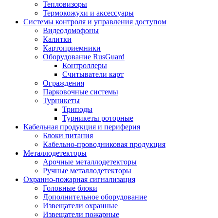
Тепловизоры
Термокожухи и аксессуары
Системы контроля и управления доступом
Видеодомофоны
Калитки
Картоприемники
Оборудование RusGuard
Контроллеры
Считыватели карт
Ограждения
Парковочные системы
Турникеты
Триподы
Турникеты роторные
Кабельная продукция и периферия
Блоки питания
Кабельно-проводниковая продукция
Металлодетекторы
Арочные металлодетекторы
Ручные металлодетекторы
Охранно-пожарная сигнализация
Головные блоки
Дополнительное оборудование
Извещатели охранные
Извещатели пожарные