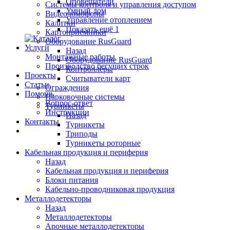
Оповещатели
Системы контроля и управления доступом
Умный дом
Видеодомофоны
Управление отоплением
Калитки
Показать ещё 1
Картоприемники
Оборудование RusGuard
Услуги
Назад
Монтажные работы
Оборудование RusGuard
Производство бегущих строк
Контроллеры
Проекты
Считыватели карт
Статьи
Ограждения
Помощь
Парковочные системы
Вопрос-ответ
Турникеты
Инструкции
Назад
Контакты
Турникеты
Триподы
Турникеты роторные
Кабельная продукция и периферия
Назад
Кабельная продукция и периферия
Блоки питания
Кабельно-проводниковая продукция
Металлодетекторы
Назад
Металлодетекторы
Арочные металлодетекторы