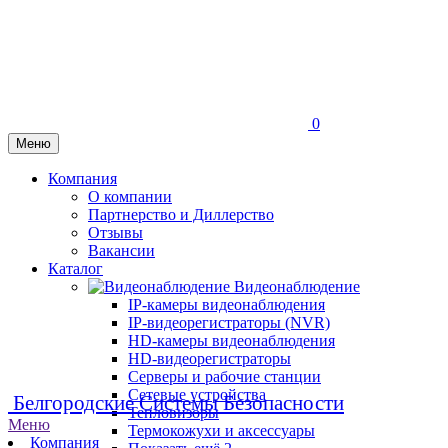
0
Меню
Компания
О компании
Партнерство и Диллерство
Отзывы
Вакансии
Каталог
Видеонаблюдение
IP-камеры видеонаблюдения
IP-видеорегистраторы (NVR)
HD-камеры видеонаблюдения
HD-видеорегистраторы
Серверы и рабочие станции
Сетевые устройства
Белгородские Системы Безопасности
Тепловизоры
Меню
Термокожухи и аксессуары
Компания