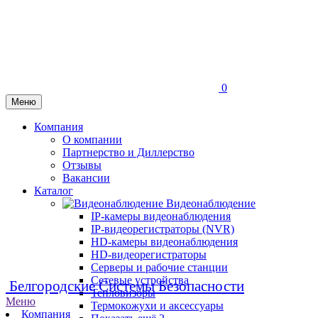
0
Меню
Компания
О компании
Партнерство и Диллерство
Отзывы
Вакансии
Каталог
Видеонаблюдение
IP-камеры видеонаблюдения
IP-видеорегистраторы (NVR)
HD-камеры видеонаблюдения
HD-видеорегистраторы
Серверы и рабочие станции
Сетевые устройства
Белгородские Системы Безопасности
Тепловизоры
Меню
Термокожухи и аксессуары
Компания