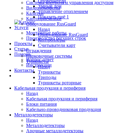
Оповещатели
Системы контроля и управления доступом
Умный дом
Видеодомофоны
Управление отоплением
Калитки
Показать ещё 1
Картоприемники
Оборудование RusGuard
Услуги
Назад
Монтажные работы
Оборудование RusGuard
Производство бегущих строк
Контроллеры
Проекты
Считыватели карт
Статьи
Ограждения
Помощь
Парковочные системы
Вопрос-ответ
Турникеты
Инструкции
Назад
Контакты
Турникеты
Триподы
Турникеты роторные
Кабельная продукция и периферия
Назад
Кабельная продукция и периферия
Блоки питания
Кабельно-проводниковая продукция
Металлодетекторы
Назад
Металлодетекторы
Арочные металлодетекторы