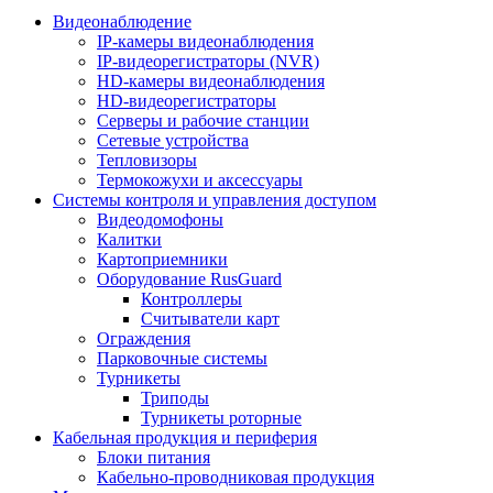
Видеонаблюдение
IP-камеры видеонаблюдения
IP-видеорегистраторы (NVR)
HD-камеры видеонаблюдения
HD-видеорегистраторы
Серверы и рабочие станции
Сетевые устройства
Тепловизоры
Термокожухи и аксессуары
Системы контроля и управления доступом
Видеодомофоны
Калитки
Картоприемники
Оборудование RusGuard
Контроллеры
Считыватели карт
Ограждения
Парковочные системы
Турникеты
Триподы
Турникеты роторные
Кабельная продукция и периферия
Блоки питания
Кабельно-проводниковая продукция