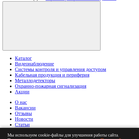
Каталог
Видеонаблюдение
Системы контроля и управления доступом
Кабельная продукция и периферия
Металлодетекторы
Охранно-пожарная сигнализация
Акции
О нас
Вакансии
Отзывы
Новости
Статьи
© ООО "БСБ". Информация сайта защищена законом об
Мы используем cookie-файлы для улучшения работы сайта.