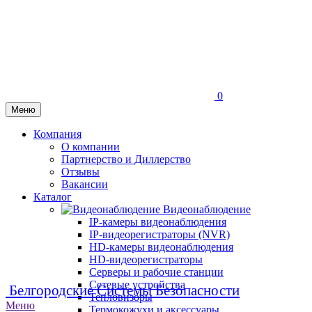
0
Меню
Компания
О компании
Партнерство и Диллерство
Отзывы
Вакансии
Каталог
Видеонаблюдение
IP-камеры видеонаблюдения
IP-видеорегистраторы (NVR)
HD-камеры видеонаблюдения
HD-видеорегистраторы
Серверы и рабочие станции
Сетевые устройства
Белгородские Системы Безопасности
Тепловизоры
Меню
Термокожухи и аксессуары