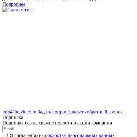
Подробнее
8 (4722) 50-00-89
8 (4722) 50-05-89
8 (909) 209-39-99
ООО "Белгородские Системы Безопасности"
ИНН 3123189009
ОГРН 1083123019583
г.Белгород Михайловское шоссе, д.36
info@belvideo.ru
Задать вопрос
Заказать обратный звонок
Подписка
Подпишитесь на свежие новости и акции компании
Я согласен(а) на
обработку персональных данных