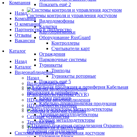
Компания
Показать ещё 2
Назад
Системы контроля и управления доступом
Компания
Видеодомофоны
О компании
Калитки
Партнерство и Диллерство
Картоприемники
Отзывы
Оборудование RusGuard
Вакансии
Контроллеры
Считыватели карт
Каталог
Ограждения
Парковочные системы
Назад
Турникеты
Каталог
Триподы
Видеонаблюдение
Турникеты роторные
Назад
Показать ещё 5
Видеонаблюдение
Кабельная
IP-камеры видеонаблюдения
продукция и периферия
IP-видеорегистраторы (NVR)
Блоки питания
HD-камеры видеонаблюдения
Кабельно-проводниковая продукция
HD-видеорегистраторы
Металлодетекторы
Серверы и рабочие станции
Арочные металлодетекторы
Сетевые устройства
Ручные металлодетекторы
Тепловизоры
Охранно-
Термокожухи и аксессуары
пожарная сигнализация
Системы контроля и управления доступом
Головные блоки