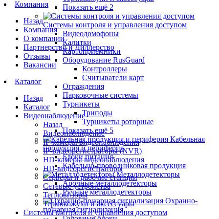
Компания
Показать ещё 2
Назад
Системы контроля и управления доступом
Компания
Видеодомофоны
О компании
Калитки
Партнерство и Диллерство
Картоприемники
Отзывы
Оборудование RusGuard
Вакансии
Контроллеры
Считыватели карт
Каталог
Ограждения
Парковочные системы
Назад
Турникеты
Каталог
Триподы
Видеонаблюдение
Турникеты роторные
Назад
Показать ещё 5
Видеонаблюдение
Кабельная
IP-камеры видеонаблюдения
продукция и периферия
IP-видеорегистраторы (NVR)
Блоки питания
HD-камеры видеонаблюдения
Кабельно-проводниковая продукция
HD-видеорегистраторы
Металлодетекторы
Серверы и рабочие станции
Арочные металлодетекторы
Сетевые устройства
Ручные металлодетекторы
Тепловизоры
Охранно-
Термокожухи и аксессуары
пожарная сигнализация
Системы контроля и управления доступом
Головные блоки