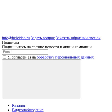
8 (4722) 50-00-89
8 (4722) 50-05-89
8 (909) 209-39-99
ООО "Белгородские Системы Безопасности"
ИНН 3123189009
ОГРН 1083123019583
г.Белгород Михайловское шоссе, д.36
info@belvideo.ru
Задать вопрос
Заказать обратный звонок
Подписка
Подпишитесь на свежие новости и акции компании
Я согласен(а) на
обработку персональных данных
Каталог
Видеонаблюдение