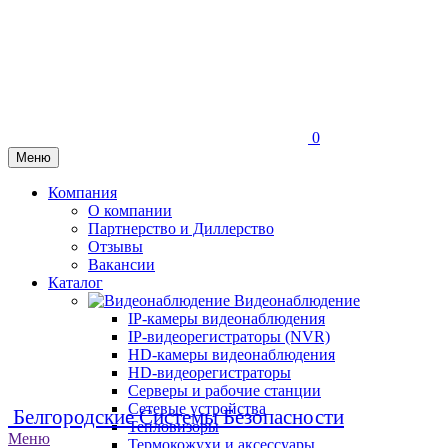
0
Меню
Компания
О компании
Партнерство и Диллерство
Отзывы
Вакансии
Каталог
Видеонаблюдение
IP-камеры видеонаблюдения
IP-видеорегистраторы (NVR)
HD-камеры видеонаблюдения
HD-видеорегистраторы
Серверы и рабочие станции
Сетевые устройства
Белгородские Системы Безопасности
Тепловизоры
Меню
Термокожухи и аксессуары