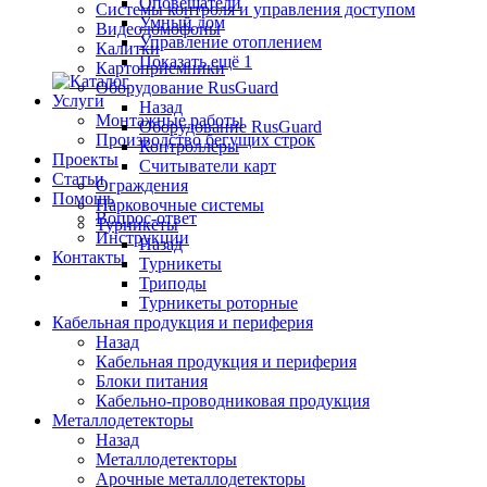
Оповещатели
Системы контроля и управления доступом
Умный дом
Видеодомофоны
Управление отоплением
Калитки
Показать ещё 1
Картоприемники
Оборудование RusGuard
Услуги
Назад
Монтажные работы
Оборудование RusGuard
Производство бегущих строк
Контроллеры
Проекты
Считыватели карт
Статьи
Ограждения
Помощь
Парковочные системы
Вопрос-ответ
Турникеты
Инструкции
Назад
Контакты
Турникеты
Триподы
Турникеты роторные
Кабельная продукция и периферия
Назад
Кабельная продукция и периферия
Блоки питания
Кабельно-проводниковая продукция
Металлодетекторы
Назад
Металлодетекторы
Арочные металлодетекторы