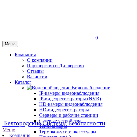
0
Меню
Компания
О компании
Партнерство и Диллерство
Отзывы
Вакансии
Каталог
Видеонаблюдение
IP-камеры видеонаблюдения
IP-видеорегистраторы (NVR)
HD-камеры видеонаблюдения
HD-видеорегистраторы
Серверы и рабочие станции
Сетевые устройства
Белгородские Системы Безопасности
Тепловизоры
Меню
Термокожухи и аксессуары
Компания