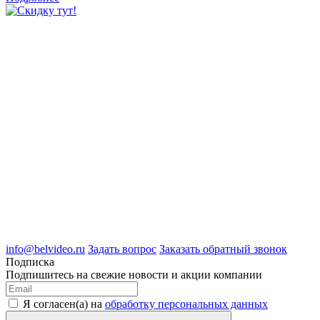
8 (4722) 50-00-89
8 (4722) 50-05-89
8 (909) 209-39-99
ООО "Белгородские Системы Безопасности"
ИНН 3123189009
ОГРН 1083123019583
г.Белгород Михайловское шоссе, д.36
info@belvideo.ru
Задать вопрос
Заказать обратный звонок
Подписка
Подпишитесь на свежие новости и акции компании
Я согласен(а) на
обработку персональных данных