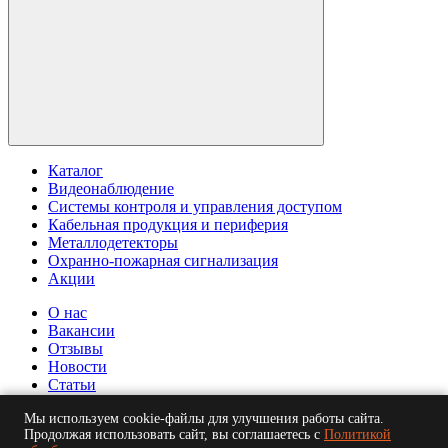
Каталог
Видеонаблюдение
Системы контроля и управления доступом
Кабельная продукция и периферия
Металлодетекторы
Охранно-пожарная сигнализация
Акции
О нас
Вакансии
Отзывы
Новости
Статьи
© ООО "БСБ". Информация сайта защищена законом об
Мы используем cookie-файлы для улучшения работы сайта.
Продолжая использовать сайт, вы соглашаетесь с
Политикой
авторских правах. 2026