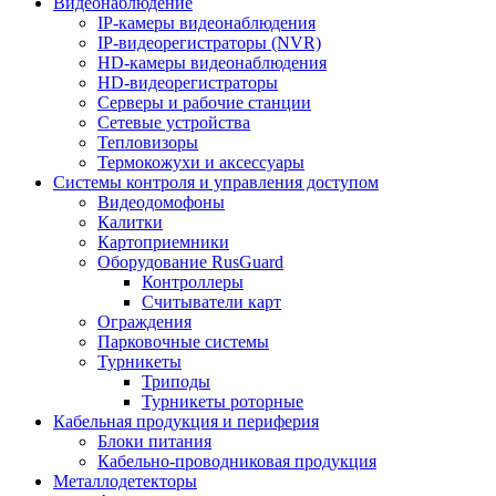
Видеонаблюдение
IP-камеры видеонаблюдения
IP-видеорегистраторы (NVR)
HD-камеры видеонаблюдения
HD-видеорегистраторы
Серверы и рабочие станции
Сетевые устройства
Тепловизоры
Термокожухи и аксессуары
Системы контроля и управления доступом
Видеодомофоны
Калитки
Картоприемники
Оборудование RusGuard
Контроллеры
Считыватели карт
Ограждения
Парковочные системы
Турникеты
Триподы
Турникеты роторные
Кабельная продукция и периферия
Блоки питания
Кабельно-проводниковая продукция
Металлодетекторы