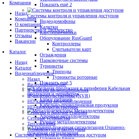
Компания
Показать ещё 2
Назад
Системы контроля и управления доступом
Компания
Видеодомофоны
О компании
Калитки
Партнерство и Диллерство
Картоприемники
Отзывы
Оборудование RusGuard
Вакансии
Контроллеры
Считыватели карт
Каталог
Ограждения
Парковочные системы
Назад
Турникеты
Каталог
Триподы
Видеонаблюдение
Турникеты роторные
Назад
Показать ещё 5
Видеонаблюдение
Кабельная
IP-камеры видеонаблюдения
продукция и периферия
IP-видеорегистраторы (NVR)
Блоки питания
HD-камеры видеонаблюдения
Кабельно-проводниковая продукция
HD-видеорегистраторы
Металлодетекторы
Серверы и рабочие станции
Арочные металлодетекторы
Сетевые устройства
Ручные металлодетекторы
Тепловизоры
Охранно-
Термокожухи и аксессуары
пожарная сигнализация
Системы контроля и управления доступом
Головные блоки