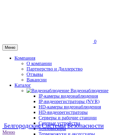
0
Меню
Компания
О компании
Партнерство и Диллерство
Отзывы
Вакансии
Каталог
Видеонаблюдение
IP-камеры видеонаблюдения
IP-видеорегистраторы (NVR)
HD-камеры видеонаблюдения
HD-видеорегистраторы
Серверы и рабочие станции
Сетевые устройства
Белгородские Системы Безопасности
Тепловизоры
Меню
Термокожухи и аксессуары