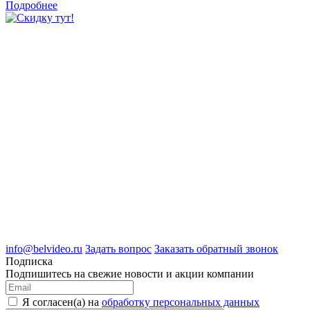
Подробнее
8 (4722) 50-00-89
8 (4722) 50-05-89
8 (909) 209-39-99
ООО "Белгородские Системы Безопасности"
ИНН 3123189009
ОГРН 1083123019583
г.Белгород Михайловское шоссе, д.36
info@belvideo.ru
Задать вопрос
Заказать обратный звонок
Подписка
Подпишитесь на свежие новости и акции компании
Я согласен(а) на
обработку персональных данных