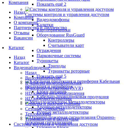
Компания
Показать ещё 2
Назад
Системы контроля и управления доступом
Компания
Видеодомофоны
О компании
Калитки
Партнерство и Диллерство
Картоприемники
Отзывы
Оборудование RusGuard
Вакансии
Контроллеры
Считыватели карт
Каталог
Ограждения
Парковочные системы
Назад
Турникеты
Каталог
Триподы
Видеонаблюдение
Турникеты роторные
Назад
Показать ещё 5
Видеонаблюдение
Кабельная
IP-камеры видеонаблюдения
продукция и периферия
IP-видеорегистраторы (NVR)
Блоки питания
HD-камеры видеонаблюдения
Кабельно-проводниковая продукция
HD-видеорегистраторы
Металлодетекторы
Серверы и рабочие станции
Арочные металлодетекторы
Сетевые устройства
Ручные металлодетекторы
Тепловизоры
Охранно-
Термокожухи и аксессуары
пожарная сигнализация
Системы контроля и управления доступом
Головные блоки