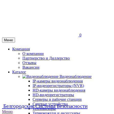
0
Меню
Компания
О компании
Партнерство и Диллерство
Отзывы
Вакансии
Каталог
Видеонаблюдение
IP-камеры видеонаблюдения
IP-видеорегистраторы (NVR)
HD-камеры видеонаблюдения
HD-видеорегистраторы
Серверы и рабочие станции
Сетевые устройства
Белгородские Системы Безопасности
Тепловизоры
Меню
Термокожухи и аксессуары