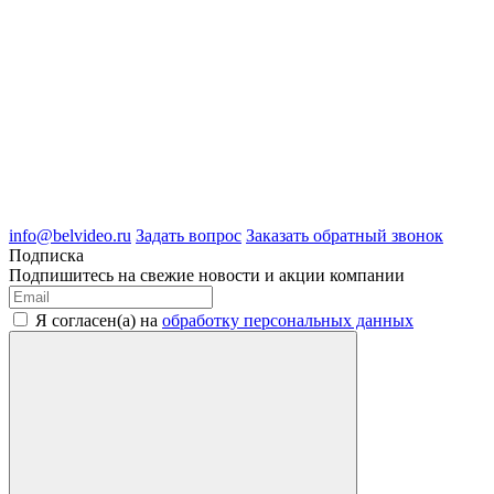
8 (4722) 50-00-89
8 (4722) 50-05-89
8 (909) 209-39-99
ООО "Белгородские Системы Безопасности"
ИНН 3123189009
ОГРН 1083123019583
г.Белгород Михайловское шоссе, д.36
info@belvideo.ru
Задать вопрос
Заказать обратный звонок
Подписка
Подпишитесь на свежие новости и акции компании
Я согласен(а) на
обработку персональных данных