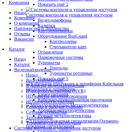
Компания
Показать ещё 2
Назад
Системы контроля и управления доступом
Компания
Видеодомофоны
О компании
Калитки
Партнерство и Диллерство
Картоприемники
Отзывы
Оборудование RusGuard
Вакансии
Контроллеры
Считыватели карт
Каталог
Ограждения
Парковочные системы
Назад
Турникеты
Каталог
Триподы
Видеонаблюдение
Турникеты роторные
Назад
Показать ещё 5
Видеонаблюдение
Кабельная
IP-камеры видеонаблюдения
продукция и периферия
IP-видеорегистраторы (NVR)
Блоки питания
HD-камеры видеонаблюдения
Кабельно-проводниковая продукция
HD-видеорегистраторы
Металлодетекторы
Серверы и рабочие станции
Арочные металлодетекторы
Сетевые устройства
Ручные металлодетекторы
Тепловизоры
Охранно-
Термокожухи и аксессуары
пожарная сигнализация
Системы контроля и управления доступом
Головные блоки