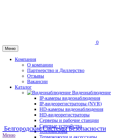
0
Меню
Компания
О компании
Партнерство и Диллерство
Отзывы
Вакансии
Каталог
Видеонаблюдение
IP-камеры видеонаблюдения
IP-видеорегистраторы (NVR)
HD-камеры видеонаблюдения
HD-видеорегистраторы
Серверы и рабочие станции
Сетевые устройства
Белгородские Системы Безопасности
Тепловизоры
Меню
Термокожухи и аксессуары