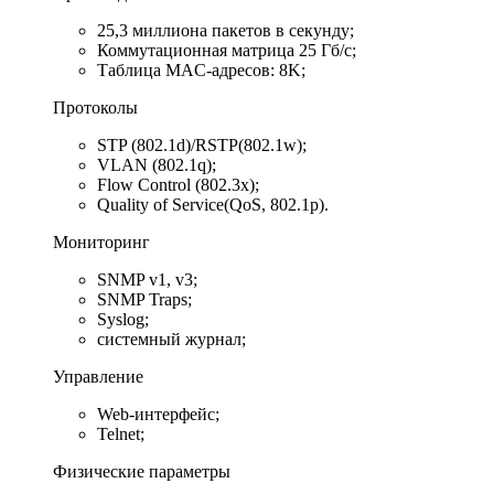
25,3 миллиона пакетов в секунду;
Коммутационная матрица 25 Гб/с;
Таблица MAC-адресов: 8K;
Протоколы
STP (802.1d)/RSTP(802.1w);
VLAN (802.1q);
Flow Control (802.3x);
Quality of Service(QoS, 802.1p).
Мониторинг
SNMP v1, v3;
SNMP Traps;
Syslog;
системный журнал;
Управление
Web-интерфейс;
Telnet;
Физические параметры