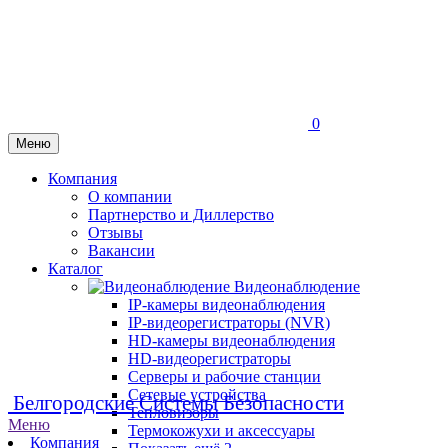
0
Меню
Компания
О компании
Партнерство и Диллерство
Отзывы
Вакансии
Каталог
Видеонаблюдение
IP-камеры видеонаблюдения
IP-видеорегистраторы (NVR)
HD-камеры видеонаблюдения
HD-видеорегистраторы
Серверы и рабочие станции
Сетевые устройства
Белгородские Системы Безопасности
Тепловизоры
Меню
Термокожухи и аксессуары
Компания