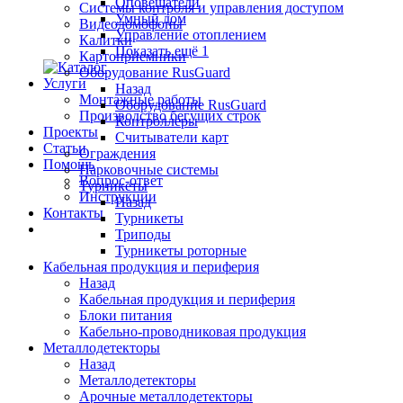
Оповещатели
Системы контроля и управления доступом
Умный дом
Видеодомофоны
Управление отоплением
Калитки
Показать ещё 1
Картоприемники
Оборудование RusGuard
Услуги
Назад
Монтажные работы
Оборудование RusGuard
Производство бегущих строк
Контроллеры
Проекты
Считыватели карт
Статьи
Ограждения
Помощь
Парковочные системы
Вопрос-ответ
Турникеты
Инструкции
Назад
Контакты
Турникеты
Триподы
Турникеты роторные
Кабельная продукция и периферия
Назад
Кабельная продукция и периферия
Блоки питания
Кабельно-проводниковая продукция
Металлодетекторы
Назад
Металлодетекторы
Арочные металлодетекторы